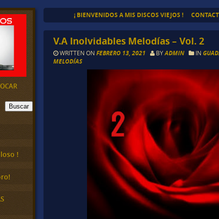
¡ BIENVENIDOS A MIS DISCOS VIEJOS !
CONTAC
V.A Inolvidables Melodías – Vol. 2
WRITTEN ON
FEBRERO 13, 2021
BY
ADMIN
IN
GUAD
MELODÍAS
EVOCAR
Buscar
loso !
ro!
AS