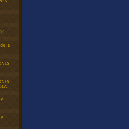
NES
OS
de la
ONES
ONES
OLA
OP
OP