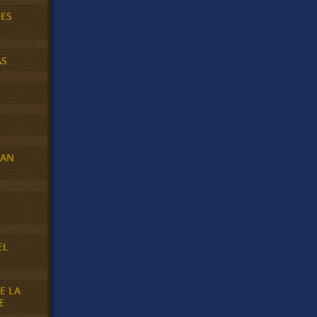
DES
AS
RAN
E
EL
E LA
E