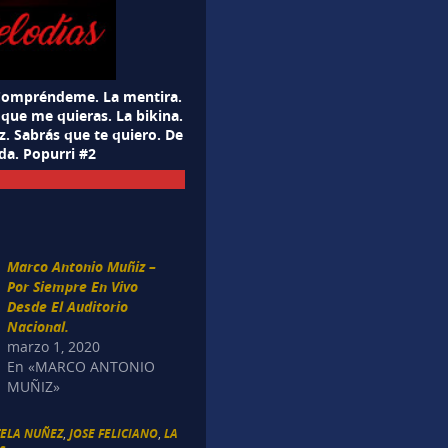
n. Compréndeme. La mentira.
 que me quieras. La bikina.
uz. Sabrás que te quiero. De
da. Popurri #2
Marco Antonio Muñiz –
Por Siempre En Vivo
Desde El Auditorio
Nacional.
marzo 1, 2020
En «MARCO ANTONIO
MUÑIZ»
TELA NUÑEZ
,
JOSE FELICIANO
,
LA