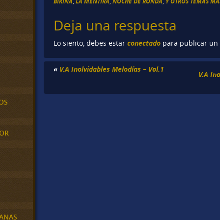
BIKINA
,
LA MENTIRA
,
NOCHE DE RONDA
,
Y OTROS TEMAS MÁS
Deja una respuesta
conectado
Lo siento, debes estar
para publicar un
«
V.A Inolvidables Melodías – Vol.1
V.A In
OS
MOR
BANAS