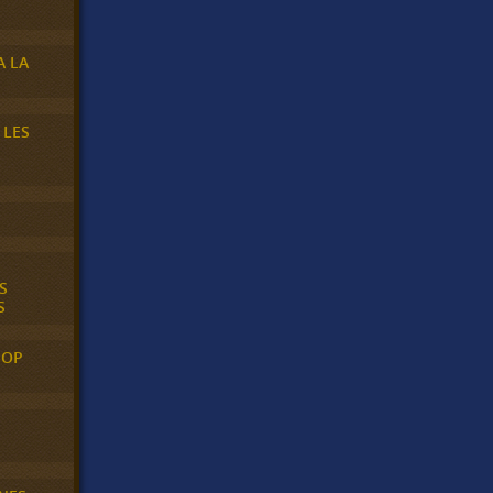
A LA
 LES
S
S
POP