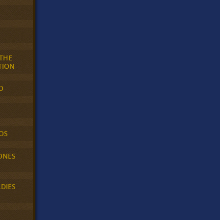
 THE
TION
O
OS
ONES
LDIES