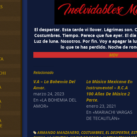
AS
El despertar. Esta tarde vi llover. Lágrimas so
Costumbres. Tiempo. Parece que fue ayer. El día
Luz de luna. Nosotros. Por fin. Voy a apagar la l
lo que te has perdido. Noche de ron
MDV
TA
Relacionado
CHI
V.A – La Bohemia Del
La Música Mexicana En
A
Amor.
Instrumental – R.C.A
marzo 24, 2023
100 Años De Música 2
En «LA BOHEMIA DEL
Parte.
A
AMOR»
enero 23, 2021
E
En «MARIACHI VARGAS
DE TECALITLÁN»
A
E
ARMANDO MANZANERO
,
COSTUMBRES
,
EL DESPERTAR
,
ES