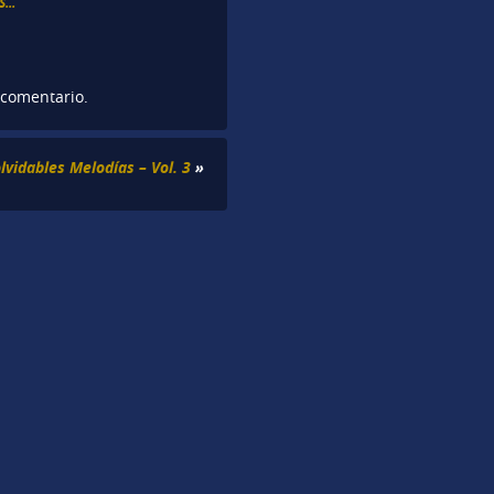
...
 comentario.
olvidables Melodías – Vol. 3
»