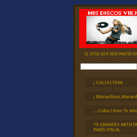
EL SITIO QUE NOS INVITA 
B
u
s
c
¡ COLLECTION
a
r
¡ Maravilloso,Maravil
… Cuba Cómo Te Año
10 GRANDES ARTIST
PARÍS-ITALIA,