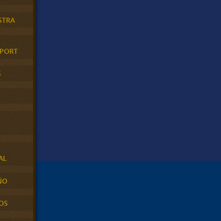
STRA
XPORT
S
AL
ÑO
OS