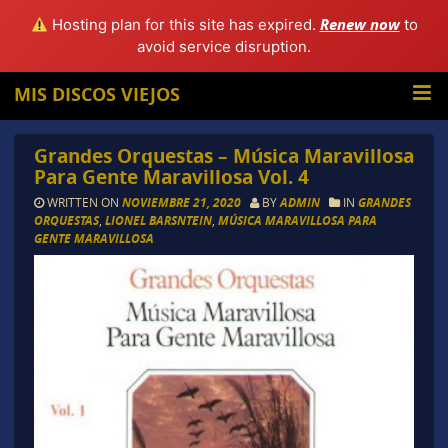
Renew now
Hosting plan for this site has expired.
to
avoid service disruption.
MIS DISCOS VIEJOS
Grandes Orquestas – Música Maravillosa
Para Gente Maravillosa Vol. 4
WRITTEN ON
NOVIEMBRE 21, 2020
BY
ADMIN
IN
GRANDES
ORQUESTAS
,
LIONEL BARSNTEIN
,
MÚSICA MARAVILLOSA PARA
GENTE MARAVILLOSA