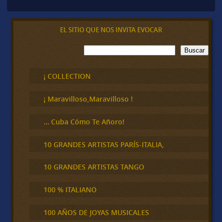
EL SITIO QUE NOS INVITA EVOCAR
B
Buscar
u
s
c
¡ COLLECTION
a
r
¡ Maravilloso,Maravilloso !
… Cuba Cómo Te Añoro!
10 GRANDES ARTISTAS PARÍS-ITALIA,
10 GRANDES ARTISTAS TANGO
100 % ITALIANO
100 AÑOS DE JOYAS MUSICALES