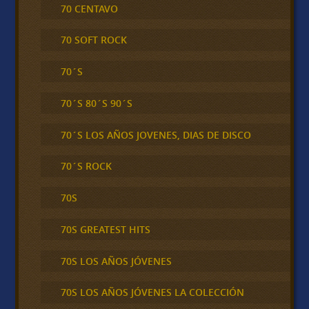
70 CENTAVO
70 SOFT ROCK
70´S
70´S 80´S 90´S
70´S LOS AÑOS JOVENES, DIAS DE DISCO
70´S ROCK
70S
70S GREATEST HITS
70S LOS AÑOS JÓVENES
70S LOS AÑOS JÓVENES LA COLECCIÓN