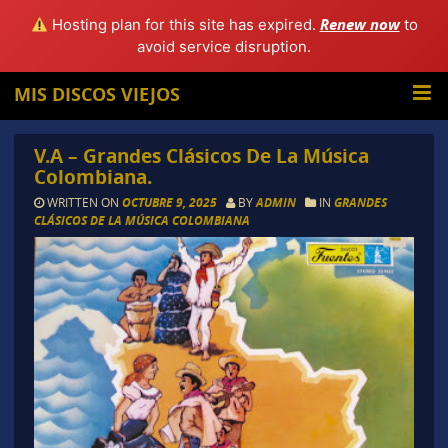
Renew now
Hosting plan for this site has expired.
to
avoid service disruption.
MIS DISCOS VIEJOS
V.A – Grandes Clásicos De La Música
Colombiana.
WRITTEN ON
OCTUBRE 9, 2025
BY
ADMIN
IN
GRANDES
CLÁSICOS DE LA MÚSICA COLOMBIANA