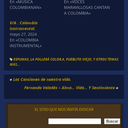
En «MÚSICA
En «VOCES
COLOMBIANAN»
MARAVILLOSAS CANTAN
A COLOMBIA»
V/A . Colombia
instrumental.
mayo 27, 2024
En «COLOMBIA
INSTRUMENTAL»
ESPUMAS
,
LA POLLERÁ COLOR.A
,
PUEBLITO VIEJO
,
Y OTROS TEMAS
MÁS...
«
Las Canciones de nuestra vida.
Fernando Valadés – Alma… Vida… Y Sentimiento
»
EL SITIO QUE NOS INVITA EVOCAR
B
Buscar
u