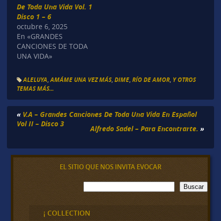
De Toda Una Vida Vol. 1
Disco 1 – 6
octubre 6, 2025
En «GRANDES
CANCIONES DE TODA
UNA VIDA»
ALELUYA
,
AMÁME UNA VEZ MÁS
,
DIME
,
RÍO DE AMOR
,
Y OTROS
TEMAS MÁS...
«
V.A – Grandes Canciones De Toda Una Vida En Español
Vol II – Disco 3
Alfredo Sadel – Para Encontrarte.
»
EL SITIO QUE NOS INVITA EVOCAR
B
Buscar
u
s
c
¡ COLLECTION
a