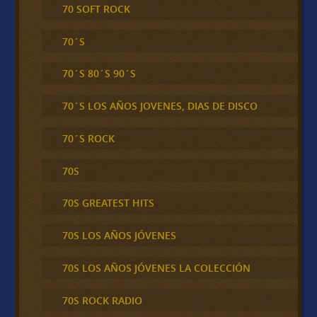
70 SOFT ROCK
70´S
70´S 80´S 90´S
70´S LOS AÑOS JOVENES, DIAS DE DISCO
70´S ROCK
70S
70S GREATEST HITS
70S LOS AÑOS JÓVENES
70S LOS AÑOS JÓVENES LA COLECCIÓN
70S ROCK RADIO