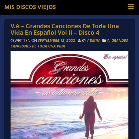
MIS DISCOS VIEJOS
V.A – Grandes Canciones De Toda Una
Vida En Español Vol II – Disco 4
WRITTEN ON
SEPTIEMBRE 13, 2022
BY
ADMIN
IN
GRANDES
CANCIONES DE TODA UNA VIDA