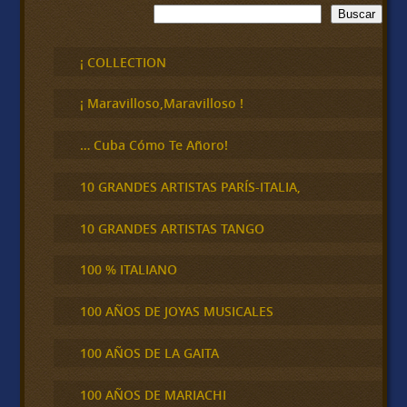
B
Buscar
u
s
c
¡ COLLECTION
a
r
¡ Maravilloso,Maravilloso !
… Cuba Cómo Te Añoro!
10 GRANDES ARTISTAS PARÍS-ITALIA,
10 GRANDES ARTISTAS TANGO
100 % ITALIANO
100 AÑOS DE JOYAS MUSICALES
100 AÑOS DE LA GAITA
100 AÑOS DE MARIACHI