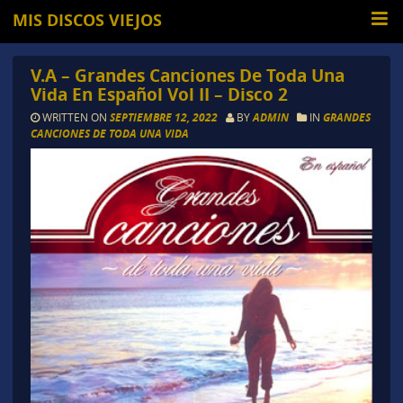
MIS DISCOS VIEJOS
V.A – Grandes Canciones De Toda Una
Vida En Español Vol II – Disco 2
WRITTEN ON
SEPTIEMBRE 12, 2022
BY
ADMIN
IN
GRANDES
CANCIONES DE TODA UNA VIDA