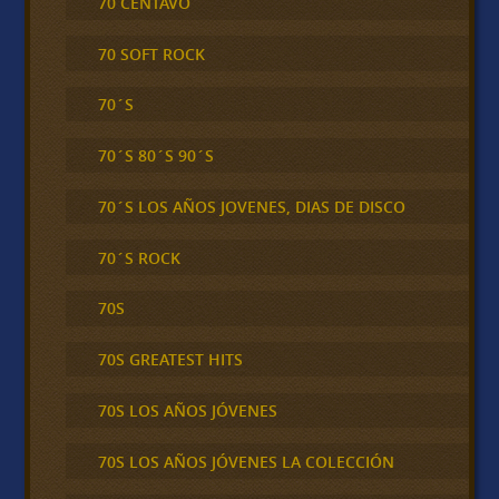
70 CENTAVO
70 SOFT ROCK
70´S
70´S 80´S 90´S
70´S LOS AÑOS JOVENES, DIAS DE DISCO
70´S ROCK
70S
70S GREATEST HITS
70S LOS AÑOS JÓVENES
70S LOS AÑOS JÓVENES LA COLECCIÓN