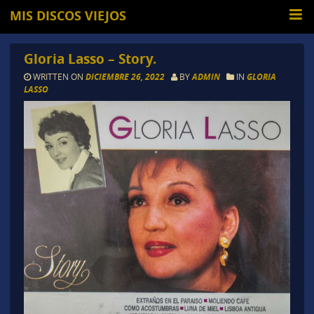
MIS DISCOS VIEJOS
Gloria Lasso – Story.
WRITTEN ON
DICIEMBRE 26, 2022
BY
ADMIN
IN
GLORIA
LASSO