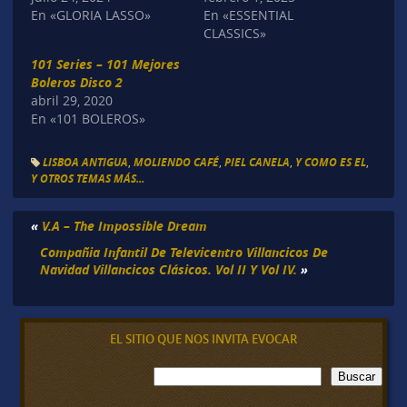
En «GLORIA LASSO»
En «ESSENTIAL
CLASSICS»
101 Series – 101 Mejores
Boleros Disco 2
abril 29, 2020
En «101 BOLEROS»
LISBOA ANTIGUA
,
MOLIENDO CAFÉ
,
PIEL CANELA
,
Y COMO ES EL
,
Y OTROS TEMAS MÁS...
«
V.A – The Impossible Dream
Compañia Infantil De Televicentro Villancicos De
Navidad Villancicos Clásicos. Vol II Y Vol IV.
»
EL SITIO QUE NOS INVITA EVOCAR
B
Buscar
u
s