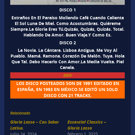
DISCO 1
Extraños En El Paraíso Moliendo Café Cuando Calienta
El Sol Luna De Miel. Como Acostumbras. Quiéreme
Siempre.La Gloria Eres Tú.Quizás, Quizás, Quizás. Total.
Hablando De Amor. Buen Viaje.Y Como Es.
DISCO 2
La Novia. La Cántara. Lisboa Antigua. Me Voy Al
Pueblo. Mamá. Ramona. Corazón De Melón. Tuya. Hola
Que Tal. Debo Hacerlo Con Amor.La Media Vuelta. Piel
Canela.
MDV
LOS DISCO POSTEADOS SON DE 1991 EDITADO EN
ESPAÑA, EN 1993 EN MÉXICO SE EDITÓ UN SOLO
DISCO CON 21 TRACKS.
Relacionado
Gloria Lasso – Con Sabor
Essential Classics –
Latino.
Gloria Lasso
julio 24, 2024
febrero 1, 2025