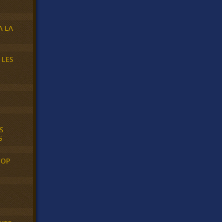
A LA
 LES
S
S
POP