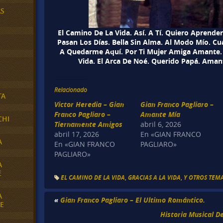
AS
El Camino De La Vida. Así. A Tí. Quiero Aprende
Pasan Los Días. Bella Sin Alma. Al Modo Mío. C
A Quedarme Aquí. Por Ti Mujer Amiga Amante. P
Vida. El Arca De Noé. Querido Papá. Aman
Relacionado
TA
Victor Heredia – Gian
Gian Franco Pagliaro –
Franco Pagliaro –
Amante Mía
CHI
Tiernamente Amigos
abril 6, 2026
abril 17, 2026
En «GIAN FRANCO
A
En «GIAN FRANCO
PAGLIARO»
PAGLIARO»
A
E
EL CAMINO DE LA VIDA
,
GRACIAS A LA VIDA
,
Y OTROS TEMA
A
«
Gian Franco Pagliaro – El Ultimo Romántico.
E
Historia Musical D