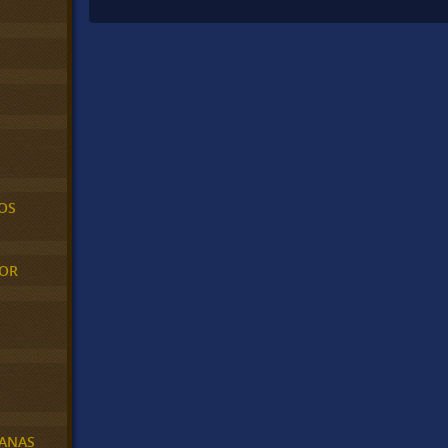
OS
MOR
BANAS