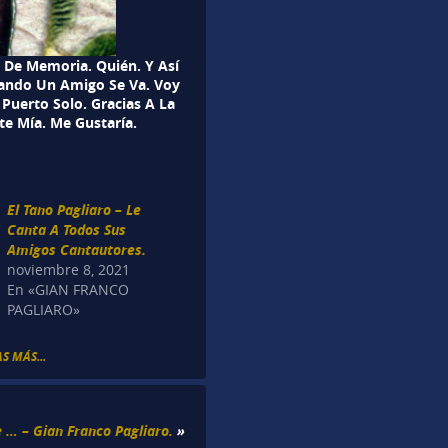
r De Memoria. Quién. Y Así
uando Un Amigo Se Va. Voy
uerto Solo. Gracias A La
te Mía. Me Gustaría.
El Tano Pagliaro – Le
Canta A Todos Sus
Amigos Cantautores.
noviembre 8, 2021
En «GIAN FRANCO
PAGLIARO»
S MÁS...
e … – Gian Franco Pagliaro.
»