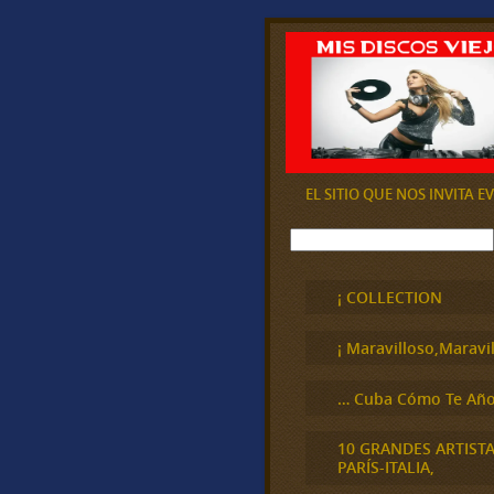
EL SITIO QUE NOS INVITA 
B
u
s
c
¡ COLLECTION
a
r
¡ Maravilloso,Maravil
… Cuba Cómo Te Año
10 GRANDES ARTIST
PARÍS-ITALIA,