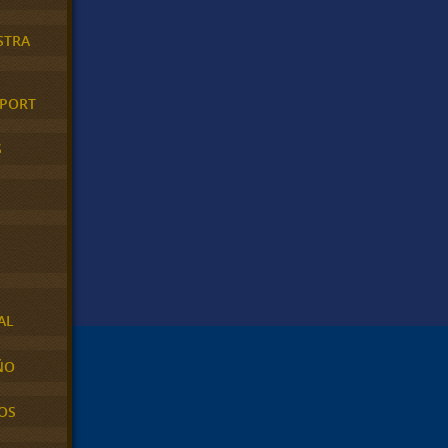
STRA
XPORT
S
AL
ÑO
OS