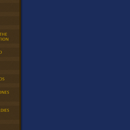
 THE
TION
O
OS
ONES
LDIES