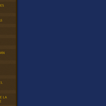
DES
AS
RAN
E
EL
E LA
E