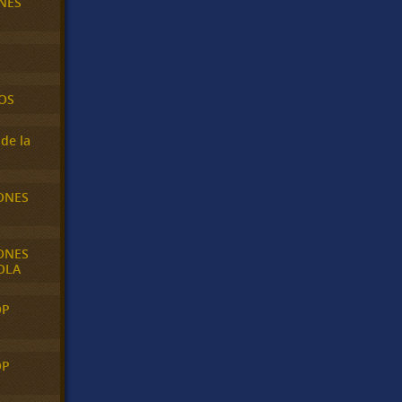
NES
OS
de la
ONES
ONES
OLA
OP
OP