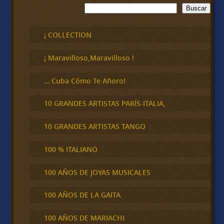
B
Buscar
u
s
c
¡ COLLECTION
a
r
¡ Maravilloso,Maravilloso !
… Cuba Cómo Te Añoro!
10 GRANDES ARTISTAS PARÍS-ITALIA,
10 GRANDES ARTISTAS TANGO
100 % ITALIANO
100 AÑOS DE JOYAS MUSICALES
100 AÑOS DE LA GAITA
100 AÑOS DE MARIACHI