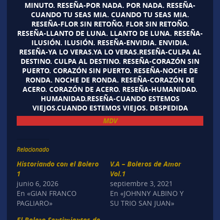
MINUTO. RESEÑA-POR NADA. POR NADA. RESEÑA-
CUANDO TU SEAS MIA. CUANDO TU SEAS MIA.
RESEÑA-FLOR SIN RETOÑO. FLOR SIN RETOÑO.
RESEÑA-LLANTO DE LUNA. LLANTO DE LUNA. RESEÑA-
ILUSIÓN. ILUSIÓN. RESEÑA-ENVIDIA. ENVIDIA.
RESEÑA-YA LO VERAS.YA LO VERAS.RESEÑA-CULPA AL
DESTINO. CULPA AL DESTINO. RESEÑA-CORAZÓN SIN
PUERTO. CORAZÓN SIN PUERTO. RESEÑA-NOCHE DE
RONDA. NOCHE DE RONDA. RESEÑA-CORAZÓN DE
ACERO. CORAZÓN DE ACERO. RESEÑA-HUMANIDAD.
HUMANIDAD.RESEÑA-CUANDO ESTEMOS
VIEJOS.CUANDO ESTEMOS VIEJOS. DESPEDIDA
MDV
Relacionado
Historiando con el Bolero
V.A – Boleros de Amor
1
Vol.1
junio 6, 2026
septiembre 3, 2021
En «GIAN FRANCO
En «JOHNNY ALBINO Y
PAGLIARO»
SU TRIO SAN JUAN»
El Bolero Sentimientos de