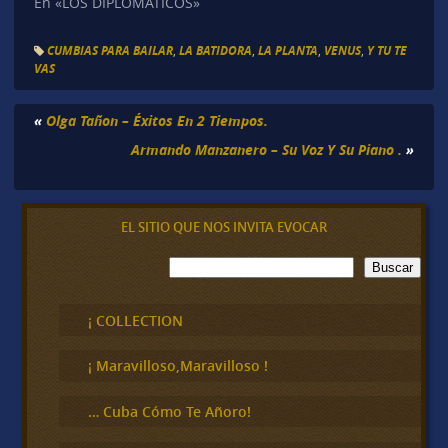
En «LOS DIPLOMATICOS»
CUMBIAS PARA BAILAR
,
LA BATIDORA
,
LA PLANTA
,
VENUS
,
Y TU TE
VAS
«
Olga Tañon – Éxitos En 2 Tiempos.
Armando Manzanero – Su Voz Y Su Piano .
»
EL SITIO QUE NOS INVITA EVOCAR
B
Buscar
u
s
c
¡ COLLECTION
a
r
¡ Maravilloso,Maravilloso !
… Cuba Cómo Te Añoro!