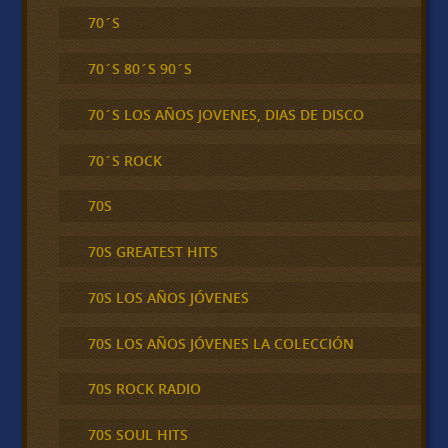
70´S
70´S 80´S 90´S
70´S LOS AÑOS JOVENES, DIAS DE DISCO
70´S ROCK
70S
70S GREATEST HITS
70S LOS AÑOS JÓVENES
70S LOS AÑOS JÓVENES LA COLECCIÓN
70S ROCK RADIO
70S SOUL HITS