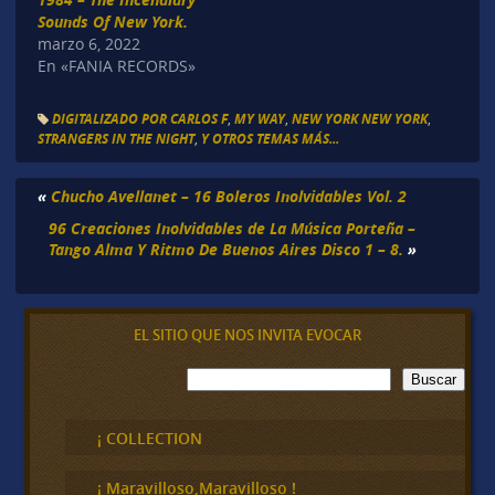
Sounds Of New York.
marzo 6, 2022
En «FANIA RECORDS»
DIGITALIZADO POR CARLOS F
,
MY WAY
,
NEW YORK NEW YORK
,
STRANGERS IN THE NIGHT
,
Y OTROS TEMAS MÁS...
«
Chucho Avellanet – 16 Boleros Inolvidables Vol. 2
96 Creaciones Inolvidables de La Música Porteña –
Tango Alma Y Ritmo De Buenos Aires Disco 1 – 8.
»
EL SITIO QUE NOS INVITA EVOCAR
B
Buscar
u
s
c
¡ COLLECTION
a
r
¡ Maravilloso,Maravilloso !