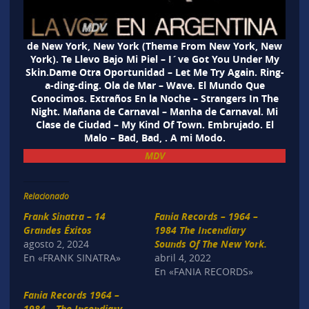
de New York, New York (Theme From New York, New
York). Te Llevo Bajo Mi Piel – I´ve Got You Under My
Skin.Dame Otra Oportunidad – Let Me Try Again. Ring-
a-ding-ding. Ola de Mar – Wave. El Mundo Que
Conocimos. Extraños En la Noche – Strangers In The
Night. Mañana de Carnaval – Manha de Carnaval. Mi
Clase de Ciudad – My Kind Of Town. Embrujado. El
Malo – Bad, Bad, . A mi Modo.
MDV
Relacionado
Frank Sinatra – 14
Fania Records – 1964 –
Grandes Éxitos
1984 The Incendiary
agosto 2, 2024
Sounds Of The New York.
En «FRANK SINATRA»
abril 4, 2022
En «FANIA RECORDS»
Fania Records 1964 –
1984 – The Incendiary