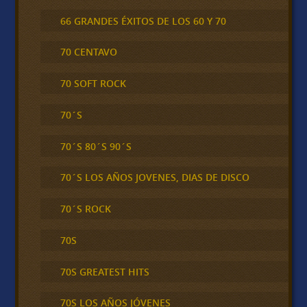
66 GRANDES ÉXITOS DE LOS 60 Y 70
70 CENTAVO
70 SOFT ROCK
70´S
70´S 80´S 90´S
70´S LOS AÑOS JOVENES, DIAS DE DISCO
70´S ROCK
70S
70S GREATEST HITS
70S LOS AÑOS JÓVENES