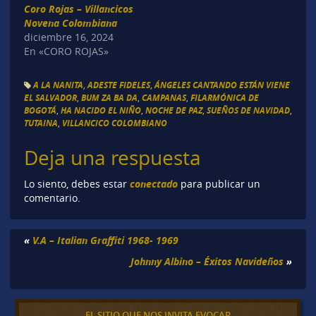
Coro Rojas – Villancicos
Novena Colombiana
diciembre 16, 2024
En «CORO ROJAS»
A LA NANITA
,
ADESTE FIDELES
,
ÁNGELES CANTANDO ESTÁN VIENE
EL SALVADOR
,
BUM ZA BA DA
,
CAMPANAS
,
FILARMÓNICA DE
BOGOTÁ
,
HA NACIDO EL NIÑO
,
NOCHE DE PAZ
,
SUEÑOS DE NAVIDAD
,
TUTAINA
,
VILLANCICO COLOMBIANO
Deja una respuesta
conectado
Lo siento, debes estar
para publicar un
comentario.
«
V.A – Italian Graffiti 1968- 1969
Johnny Albino – Éxitos Navideños
»
EL SITIO QUE NOS INVITA EVOCAR