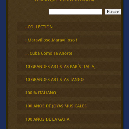
B
Buscar
u
s
c
¡ COLLECTION
a
r
¡ Maravilloso,Maravilloso !
… Cuba Cómo Te Añoro!
10 GRANDES ARTISTAS PARÍS-ITALIA,
10 GRANDES ARTISTAS TANGO
100 % ITALIANO
100 AÑOS DE JOYAS MUSICALES
100 AÑOS DE LA GAITA