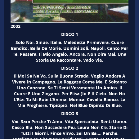
2002
DISCO 1
Solo Noi. Sinue. Italia. Maledetta Primavera. Cuore
Bandito. Bella Da Morie. Uomini Soli. Napoli. Canto Per
Te. Passera. Il Mio Angelo. Ancora. Non Dire Mai. Una
Storia Da Raccontare. Vado Via.
DISCO 2
Il Moi Se Ne Va. Sulla Buona Strada. Voglio Andare A
Vivere In Campagna. Le Raggaze Come Me. E Soltanto
Una Canzone. Se Ti Senti Veramente Un Amico. Il
Cuore E Uno Zingano. Per Elisa (Io E Il Cielo. Non Ho
L’Eta. Tu Mi Rubi L’Anima. Monica. Cavallo Bianco. La
Mia Preghiera. Tipitipiti. Nel Blue Dipinto Di Blue.
DISCO 3
Vai. Sara Perche Ti Amo. Vita Spericolata. Senti Uoma.
Casco Blu. Non Succedera Piu. Laura Non C’e. Storie Di
Tutti I Giorni. Fince Virvo. Sei Un Ba…. Perche.