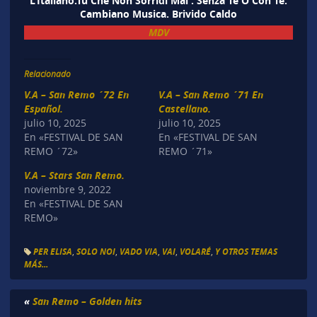
L’Italiano.Tu Che Non Sorridi Mai . Senza Te O Con Te.
Cambiano Musica. Brivido Caldo
MDV
Relacionado
V.A – San Remo ´72 En
V.A – San Remo ´71 En
Español.
Castellano.
julio 10, 2025
julio 10, 2025
En «FESTIVAL DE SAN
En «FESTIVAL DE SAN
REMO ´72»
REMO ´71»
V.A – Stars San Remo.
noviembre 9, 2022
En «FESTIVAL DE SAN
REMO»
PER ELISA
,
SOLO NOI
,
VADO VIA
,
VAI
,
VOLARÉ
,
Y OTROS TEMAS
MÁS...
«
San Remo – Golden hits