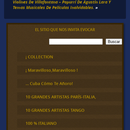
Violines De Villafontana – Popurrí De Agustín Lara Y
Temas Musicales De Películas Inolvidables.
»
EL SITIO QUE NOS INVITA EVOCAR
B
Buscar
u
s
c
¡ COLLECTION
a
r
¡ Maravilloso,Maravilloso !
… Cuba Cómo Te Añoro!
10 GRANDES ARTISTAS PARÍS-ITALIA,
10 GRANDES ARTISTAS TANGO
100 % ITALIANO