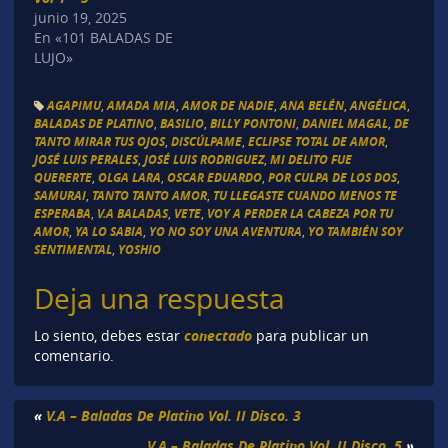
junio 19, 2025
En «101 BALADAS DE
LUJO»
AGAPIMU
,
AMADA MIA
,
AMOR DE NADIE
,
ANA BELÉN
,
ANGÉLICA
,
BALADAS DE PLATINO
,
BASILIO
,
BILLY PONTONI
,
DANIEL MAGAL
,
DE
TANTO MIRAR TUS OJOS
,
DISCÚLPAME
,
ECLIPSE TOTAL DE AMOR
,
JOSÉ LUIS PERALES
,
JOSÉ LUIS RODRIGUEZ
,
MI DELITO FUE
QUERERTE
,
OLGA LARA
,
OSCAR EDUARDO
,
POR CULPA DE LOS DOS
,
SAMURAI
,
TANTO TANTO AMOR
,
TU LLEGASTE CUANDO MENOS TE
ESPERABA
,
V.A BALADAS
,
VETE
,
VOY A PERDER LA CABEZA POR TU
AMOR
,
YA LO SABIA
,
YO NO SOY UNA AVENTURA
,
YO TAMBIÉN SOY
SENTIMENTAL
,
YOSHIO
Deja una respuesta
conectado
Lo siento, debes estar
para publicar un
comentario.
«
V.A – Baladas De Platino Vol. II Disco. 3
V.A – Baladas De Platino Vol. II Disco. 5
»