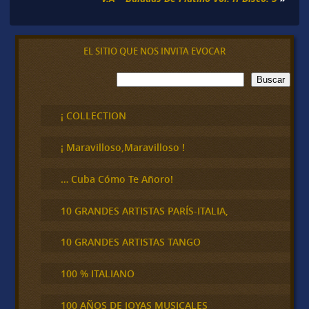
EL SITIO QUE NOS INVITA EVOCAR
B
Buscar
u
s
c
¡ COLLECTION
a
r
¡ Maravilloso,Maravilloso !
… Cuba Cómo Te Añoro!
10 GRANDES ARTISTAS PARÍS-ITALIA,
10 GRANDES ARTISTAS TANGO
100 % ITALIANO
100 AÑOS DE JOYAS MUSICALES