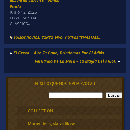
Essential Classics – Felipe
Pirela
junio 12, 2026
En «ESSENTIAL
CLASSICS»
SOMOS NOVIOS.
,
TONTO
,
VIVO
,
Y OTROS TEMAS MÁS...
«
El Greco – Alza Tu Copa, Brindemos Por El Adiós
Fernando De La Mora – La Magia Del Amor.
»
EL SITIO QUE NOS INVITA EVOCAR
B
Buscar
u
s
c
¡ COLLECTION
a
r
¡ Maravilloso,Maravilloso !