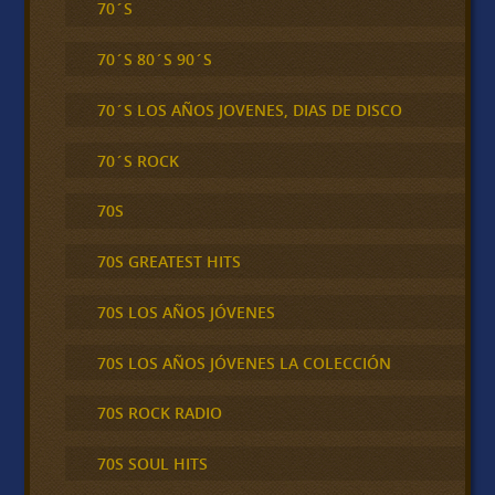
70´S
70´S 80´S 90´S
70´S LOS AÑOS JOVENES, DIAS DE DISCO
70´S ROCK
70S
70S GREATEST HITS
70S LOS AÑOS JÓVENES
70S LOS AÑOS JÓVENES LA COLECCIÓN
70S ROCK RADIO
70S SOUL HITS