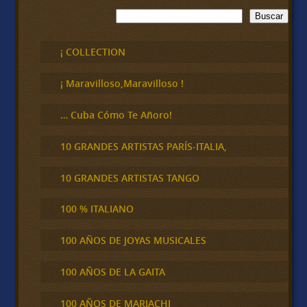
B
Buscar
u
s
c
¡ COLLECTION
a
r
¡ Maravilloso,Maravilloso !
… Cuba Cómo Te Añoro!
10 GRANDES ARTISTAS PARÍS-ITALIA,
10 GRANDES ARTISTAS TANGO
100 % ITALIANO
100 AÑOS DE JOYAS MUSICALES
100 AÑOS DE LA GAITA
100 AÑOS DE MARIACHI