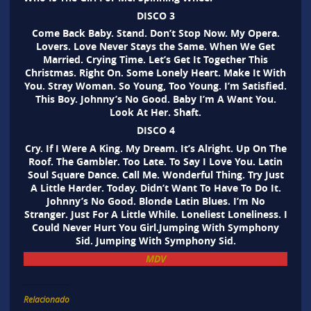
DISCO 3
Come Back Baby. Stand. Don’t Stop Now. My Opera.
Lovers. Love Never Stays the Same. When We Get
Married. Crying Time. Let’s Get It Together This
Christmas. Right On. Some Lonely Heart. Make It With
You. Stray Woman. So Young, Too Young. I’m Satisfied.
This Boy. Johnny’s No Good. Baby I’m A Want You.
Look At Her. Shaft.
DISCO 4
Cry. If I Were A King. My Dream. It’s Alright. Up On The
Roof. The Gambler. Too Late. To Say I Love You. Latin
Soul Square Dance. Call Me. Wonderful Thing. Try Just
A Little Harder. Today. Didn’t Want To Have To Do It.
Johnny’s No Good. Blonde Latin Blues. I’m No
Stranger. Just For A Little While. Loneliest Loneliness. I
Could Never Hurt You Girl.Jumping With Symphony
Sid. Jumping With Symphony Sid.
MDV
Relacionado