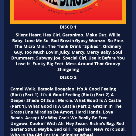
DISCO 1
Silent Heart. Hey Girl. Geronimo. Make Out. Willie
Baby. Love Me So. Bad Breath.Gypsy Woman. So Fine.
The Micro Mini. The Think Drink “Spiked”. Ordinary
Guy. Too Much Lovin’.Juicy. Mercy, Mercy Baby. Soul
Drummers. Subway Joe. Special Girl. Use It Before You
Lose It. Funky Big Feet. Mess Around.That Groovy
Shingaling
DISCO 2
Camel Walk. Bataola Boogaloo. It’s A Good Feeling
(Riot) (Part 1). It’s A Good Feeling (Riot) (Part 2) A
Deeper Shade Of Soul. Mercie. What Good Is A Castle
(Part 1). What Good Is A Castle (Part 2) Grazin’ In The
Grass (Una Miradita De Amor). Hard Hands. Love
Beads. Accept Me.Why Can’t We Really Be Free.
Ungawa. Cookin’ With Ali. Hey Sister. Richie’s Bag. Red
Garter Strut. Maybe. Sad Girl. Together. New York Soul.
Who Is The Girl For Me. Spinning Wheel