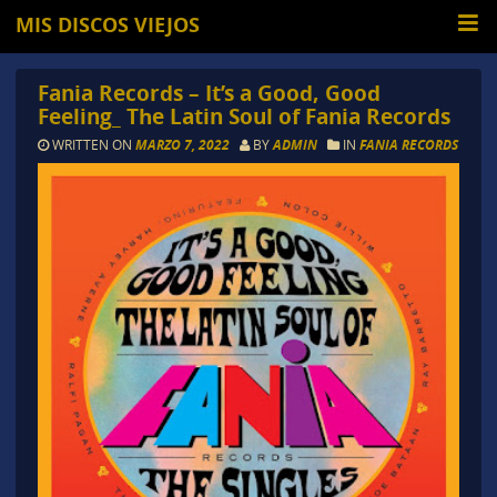
MIS DISCOS VIEJOS
Fania Records – It’s a Good, Good
Feeling_ The Latin Soul of Fania Records
WRITTEN ON
MARZO 7, 2022
BY
ADMIN
IN
FANIA RECORDS