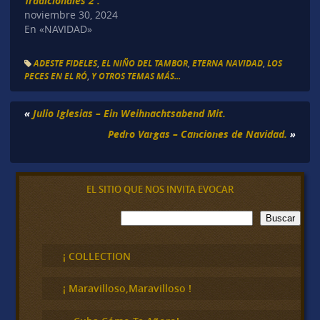
Tradicionales 2 .
noviembre 30, 2024
En «NAVIDAD»
ADESTE FIDELES
,
EL NIÑO DEL TAMBOR
,
ETERNA NAVIDAD
,
LOS
PECES EN EL RÓ
,
Y OTROS TEMAS MÁS...
«
Julio Iglesias – Ein Weihnachtsabend Mit.
Pedro Vargas – Canciones de Navidad.
»
EL SITIO QUE NOS INVITA EVOCAR
B
Buscar
u
s
c
¡ COLLECTION
a
r
¡ Maravilloso,Maravilloso !