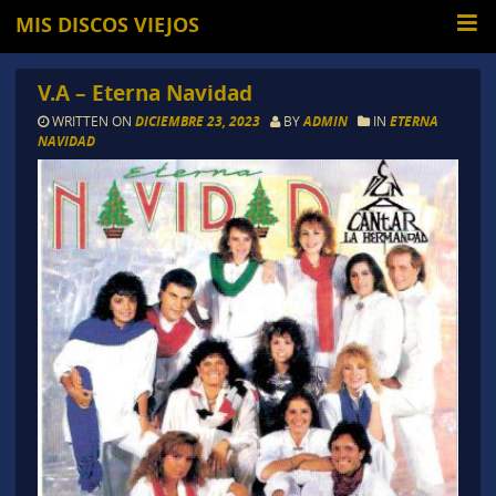
MIS DISCOS VIEJOS
V.A – Eterna Navidad
WRITTEN ON
DICIEMBRE 23, 2023
BY
ADMIN
IN
ETERNA
NAVIDAD