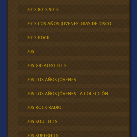
70´S 80´S 90´S
70´S LOS AÑOS JOVENES, DIAS DE DISCO
70´S ROCK
70S
70S GREATEST HITS
70S LOS AÑOS JÓVENES
70S LOS AÑOS JÓVENES LA COLECCIÓN
70S ROCK RADIO
70S SOUL HITS
70S SUPERHITS