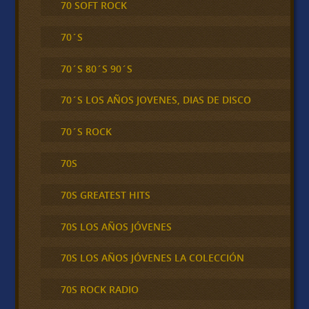
70 SOFT ROCK
70´S
70´S 80´S 90´S
70´S LOS AÑOS JOVENES, DIAS DE DISCO
70´S ROCK
70S
70S GREATEST HITS
70S LOS AÑOS JÓVENES
70S LOS AÑOS JÓVENES LA COLECCIÓN
70S ROCK RADIO