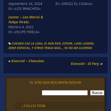
septiembre 24, 2024
En «DIEGO EL CIGALA»
En «LOS PANCHOS»
Juntos – Leo Marini &
Felipe Pirela.
febrero 4, 2022
En «FELIPE PIRELA»
CUANDO CAE LA LUNA
,
EL RUN RUN
,
ESTOPA
,
LUNA LUNERA
,
SERIE ESENCIAL
,
Y OTROS TEMAS MÁS...
,
YA NO ME ACUERDO
«
Esencial – Chambao.
Esencial – El Fary.
»
EL SITIO QUE NOS INVITA EVOCAR
B
Buscar
u
s
c
¡ COLLECTION
a