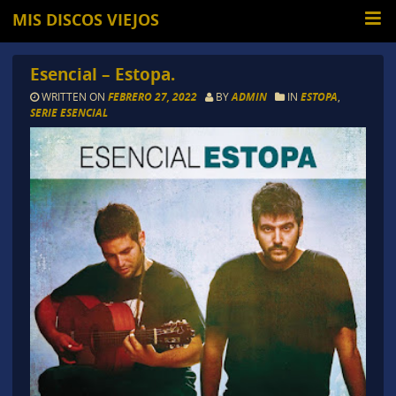
MIS DISCOS VIEJOS
Esencial – Estopa.
WRITTEN ON
FEBRERO 27, 2022
BY
ADMIN
IN
ESTOPA
,
SERIE ESENCIAL