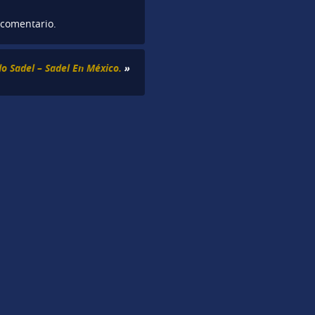
 comentario.
do Sadel – Sadel En México.
»