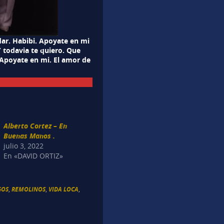
dar. Habibi. Apoyate en mi
 Y todavia te quiero. Que
 Apoyate en mi. El amor de
Alberto Cortez – En
Buenas Manos .
julio 3, 2022
En «DAVID ORTIZ»
GOS
,
REMOLINOS
,
VIDA LOCA
,