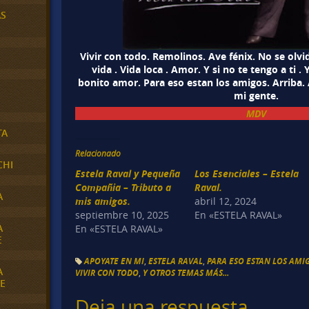
AS
Vivir con todo. Remolinos. Ave fénix. No se olvi
vida . Vida loca . Amor. Y si no te tengo a ti .
bonito amor. Para eso estan los amigos. Arriba.
mi gente.
MDV
TA
Relacionado
CHI
Estela Raval y Pequeña
Los Esenciales – Estela
Compañia – Tributo a
Raval.
A
mis amigos.
abril 12, 2024
septiembre 10, 2025
En «ESTELA RAVAL»
A
En «ESTELA RAVAL»
E
APOYATE EN MI
,
ESTELA RAVAL
,
PARA ESO ESTAN LOS AMI
A
VIVIR CON TODO
,
Y OTROS TEMAS MÁS...
E
Deja una respuesta