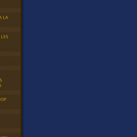
A LA
 LES
S
S
POP