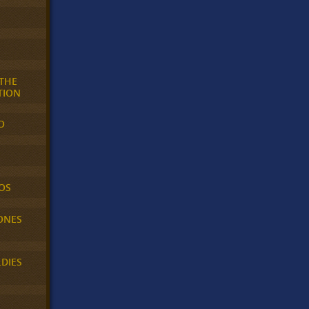
 THE
TION
O
OS
ONES
LDIES