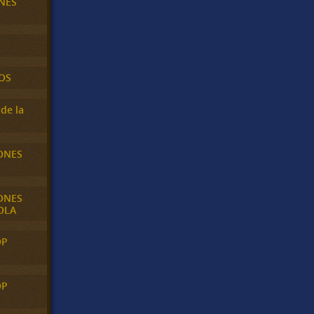
NES
OS
de la
ONES
ONES
OLA
OP
OP