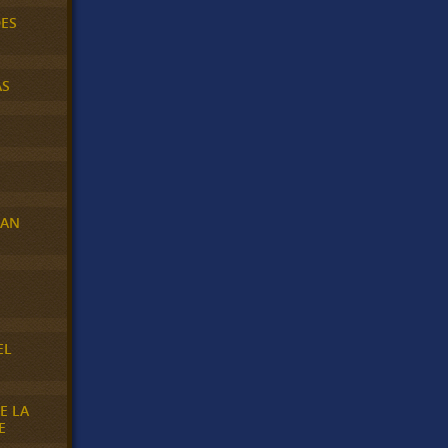
DES
AS
RAN
E
EL
E LA
E