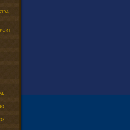
STRA
XPORT
S
AL
ÑO
OS