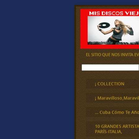
EL SITIO QUE NOS INVITA 
B
u
s
c
¡ COLLECTION
a
r
¡ Maravilloso,Maravil
… Cuba Cómo Te Año
10 GRANDES ARTIST
PARÍS-ITALIA,