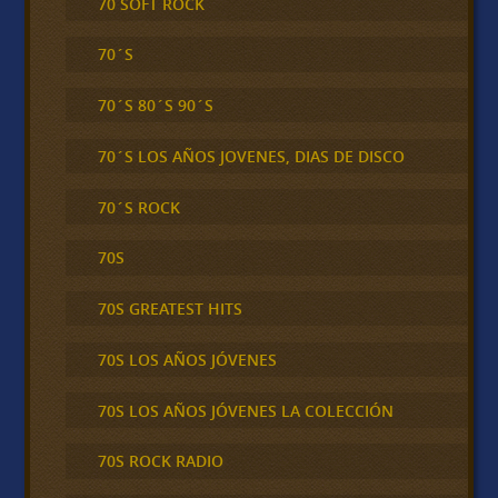
70 SOFT ROCK
70´S
70´S 80´S 90´S
70´S LOS AÑOS JOVENES, DIAS DE DISCO
70´S ROCK
70S
70S GREATEST HITS
70S LOS AÑOS JÓVENES
70S LOS AÑOS JÓVENES LA COLECCIÓN
70S ROCK RADIO