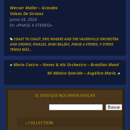
Werner Muller – Grandes
Valses De Strauss
junio 24, 2024
En «PHASE 4 STEREO»
COAST TO COAST
,
ERIC ROGERS AND THE VAUDEVILLE ORCHESTRA
AND CHORUS
,
FINALES
,
MIMI BALZAC
,
PHASE 4 STEREO
,
Y OTROS
TEMAS MÁS...
«
Mario Castro – Neves & His Orchestra – Brazilian Mood
.
Mi México Querido – Angélica María.
»
EL SITIO QUE NOS INVITA EVOCAR
B
Buscar
u
s
c
¡ COLLECTION
a
r