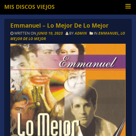
MIS DISCOS VIEJOS
Emmanuel – Lo Mejor De Lo Mejor
WRITTEN ON
JUNIO 10, 2023
BY
ADMIN
IN
EMMANUEL
,
LO
MEJOR DE LO MEJOR