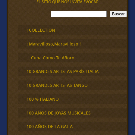
EL SITIO QUE NOS INVITA EVOCAR
B
Buscar
u
s
c
¡ COLLECTION
a
r
¡ Maravilloso,Maravilloso !
… Cuba Cómo Te Añoro!
10 GRANDES ARTISTAS PARÍS-ITALIA,
10 GRANDES ARTISTAS TANGO
100 % ITALIANO
100 AÑOS DE JOYAS MUSICALES
100 AÑOS DE LA GAITA