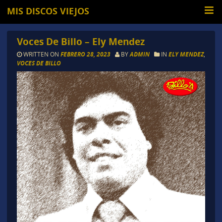
MIS DISCOS VIEJOS
Voces De Billo – Ely Mendez
WRITTEN ON
FEBRERO 28, 2023
BY
ADMIN
IN
ELY MENDEZ
,
VOCES DE BILLO