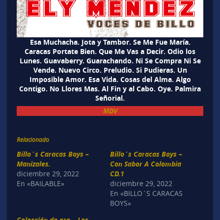
Esa Muchacha. Jota y Tambor. Se Me Fue María.
Caracas Portate Bien. Que Me Vas a Decir. Odio los
Lunes. Guavaberry. Guarachando. Ni Se Compra Ni Se
Vende. Nuevo Circo. Preludio. Si Pudieras. Un
Imposible Amor. Esa Vida. Cosas del Alma. Algo
Contigo. No Llores Mas. Al Fin y al Cabo. Oye. Palmira
Señorial.
MDV
Relacionado
Billo´s Caracas Boys –
Billo´s Caracas Boys –
Manizales.
Con Sabor A Colombia
diciembre 29, 2022
CD.1
En «BAILABLE»
diciembre 29, 2022
En «BILLO´S CARACAS
BOYS»
Colección de oro – Los