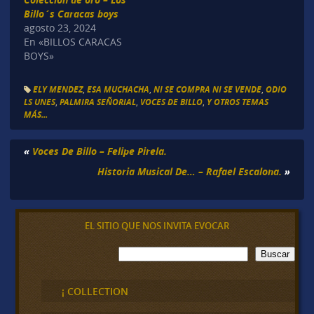
Billo´s Caracas boys
agosto 23, 2024
En «BILLOS CARACAS
BOYS»
ELY MENDEZ
,
ESA MUCHACHA
,
NI SE COMPRA NI SE VENDE
,
ODIO
LS UNES
,
PALMIRA SEÑORIAL
,
VOCES DE BILLO
,
Y OTROS TEMAS
MÁS...
«
Voces De Billo – Felipe Pirela.
Historia Musical De… – Rafael Escalona.
»
EL SITIO QUE NOS INVITA EVOCAR
B
Buscar
u
s
c
¡ COLLECTION
a
r