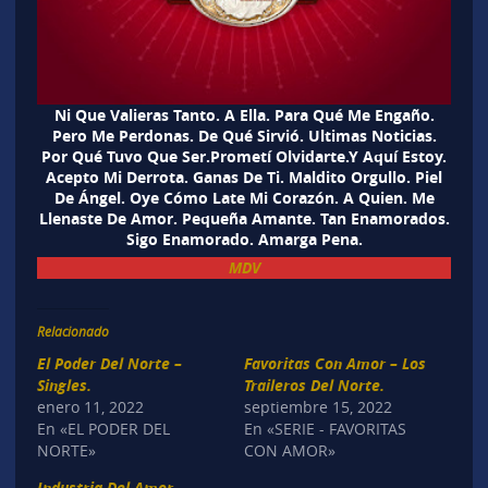
Ni Que Valieras Tanto. A Ella. Para Qué Me Engaño.
Pero Me Perdonas. De Qué Sirvió. Ultimas Noticias.
Por Qué Tuvo Que Ser.Prometí Olvidarte.Y Aquí Estoy.
Acepto Mi Derrota. Ganas De Ti. Maldito Orgullo. Piel
De Ángel. Oye Cómo Late Mi Corazón. A Quien. Me
Llenaste De Amor. Pequeña Amante. Tan Enamorados.
Sigo Enamorado. Amarga Pena.
MDV
Relacionado
El Poder Del Norte –
Favoritas Con Amor – Los
Singles.
Traileros Del Norte.
enero 11, 2022
septiembre 15, 2022
En «EL PODER DEL
En «SERIE - FAVORITAS
NORTE»
CON AMOR»
Industria Del Amor –