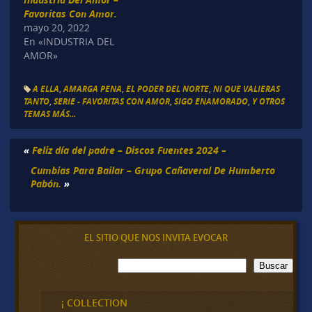
Favoritas Con Amor.
mayo 20, 2022
En «INDUSTRIA DEL
AMOR»
A ELLA
,
AMARGA PENA
,
EL PODER DEL NORTE
,
NI QUE VALIERAS
TANTO
,
SERIE - FAVORITAS CON AMOR
,
SIGO ENAMORADO
,
Y OTROS
TEMAS MÁS...
«
Feliz día del padre – Discos Fuentes 2024 –
Cumbias Para Bailar – Grupo Cañaveral De Humberto
Pabón.
»
EL SITIO QUE NOS INVITA EVOCAR
B
Buscar
u
s
c
¡ COLLECTION
a