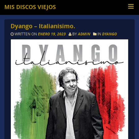
MIS DISCOS VIEJOS
Dyango – Italianisimo.
WRITTEN ON
ENERO 19, 2023
BY
ADMIN
IN
DYANGO