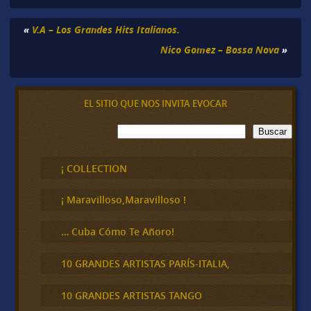
«
V.A – Los Grandes Hits Italianos.
Nico Gomez – Bossa Nova
»
EL SITIO QUE NOS INVITA EVOCAR
B
Buscar
u
s
c
¡ COLLECTION
a
r
¡ Maravilloso,Maravilloso !
… Cuba Cómo Te Añoro!
10 GRANDES ARTISTAS PARÍS-ITALIA,
10 GRANDES ARTISTAS TANGO