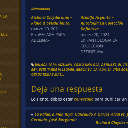
Relacionado
A LA
Richard Clayderman –
Ataúlfo Argenta –
Piano & Sentimiento.
Antología La Colección
marzo 29, 2021
Definitiva.
 LES
En «BALADA PARA
marzo 20, 2024
ADELINA»
En «ANTOLOGIA LA
COLECCIÓN
DEFINITIVA»
BALADA PARA ADELINA
,
COMO UNA OLA
,
DETALLES
,
EL CI
REY
,
ESTA TARDE VI LLOVER
,
GRACIAS A LA VIDA
,
LA VIDA ROS
OTROS TEMAS MÁS...
S
S
Deja una respuesta
POP
conectado
Lo siento, debes estar
para publicar un
«
La Palabra Más Tuya. Cantando A Carlos Alvarez, J
Cernuda, José Bergamín.
Richard Clayderm