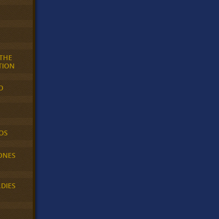
 THE
TION
O
OS
ONES
LDIES