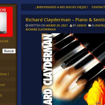
¡ BIENVENIDOS A MIS DISCOS VIEJOS !
CONTAC
Richard Clayderman – Piano & Sent
WRITTEN ON
MARZO 29, 2021
BY
ADMIN
IN
DIGITA
RICHARD CLAYDERMAN
EVOCAR
Buscar
loso !
ro!
AS