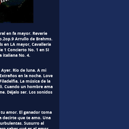
ral en fa mayor. Reverie
No.2op.9 Arrullo de Brahms.
als en LA mayor, Cavallería
e 1 Concierto No. 1 en SI
 italiana No. 4.
 Ayer. Rio de luna. A mi
 Extraños en la noche. Love
Filadelfia. La música de la
 di. Cuando un hombre ama
e. Déjalo ser. Los sonidos
s tu amor. El ganador toma
ra decirte que te amo. Una
turbulentas. Susurro al
ero saber qué es el amor.