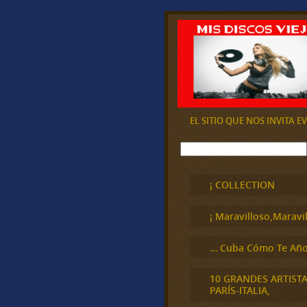
EL SITIO QUE NOS INVITA 
B
u
s
c
¡ COLLECTION
a
r
¡ Maravilloso,Maravil
… Cuba Cómo Te Año
10 GRANDES ARTIST
PARÍS-ITALIA,