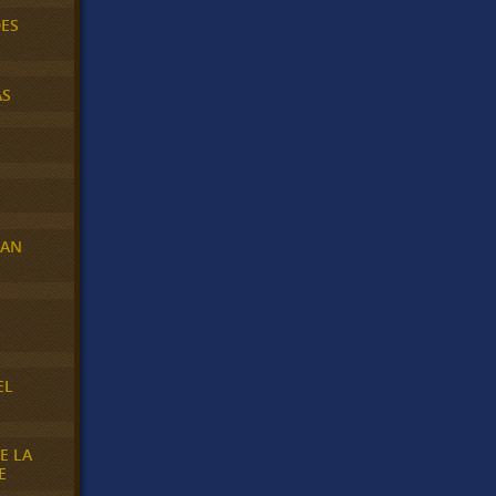
DES
AS
RAN
E
EL
E LA
E