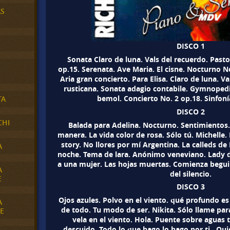
AS
DISCO 1
Sonata Claro de luna. Vals del recuerdo. Pasto
op.15. Serenata. Ave Maria. El cisne. Nocturno 
Aria gran concierto. Para Elisa. Claro de luna. V
rusticana. Sonata adagio contabile. Gymnopedi
bemol. Concierto No. 2 op.18. Sinfonía
TA
DISCO 2
CHI
Balada para Adelina. Nocturno. Sentimientos.
manera. La vida color de rosa. Sólo tú. Michelle.
story. No llores por mí Argentina. La calleds de 
A
noche. Tema de lara. Anónimo veneviano. Lady
a una mujer. Las hojas muertas. Comienza beguin
A
del silencio.
E
DISCO 3
Ojos azules. Polvo en el viento. qué profundo e
A
de todo. Tu modo de ser. Nikita. Sólo llame pa
E
vela en el viento. Hola. Puente sobre aguas 
descuido. Todo lo que hago lo hago por ti.. Qui