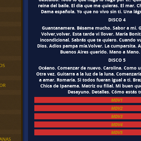
reina del baile. El día que me quieras. El mar. C
Dama española. Yo que no vivo sin ti. Una lágr
DISCO 4
Guantanamera. Bésame mucho. Sabor a mi. Grac
Volver,volver. Esta tarde vi llover. María Bonit
incondicional. Sabrás que te quiero. Cuando vu
Dios. Adios pampa mía.Volver. La cumparsita. A
Buenos Aires querido. Mano a Mano.
DISCO 5
OS
Océano. Comenzar de nuevo. Carolina. Como un
Otra vez. Guitarra a la luz de la luna. Comenzarí
a amar. Romaria. Si todos fueran igual a ti. Br
MOR
Chica de Ipanema. Matriz ou filial. Mi buen que
Desayuno. Detalles. Cómo estás t
MDV1
MDV2
MDV3
MDV4
MDV5
BANAS