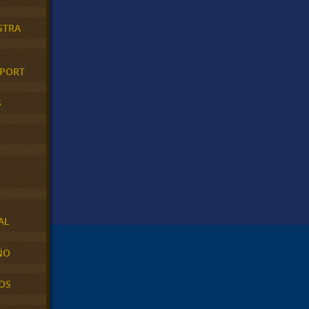
STRA
XPORT
S
AL
ÑO
OS