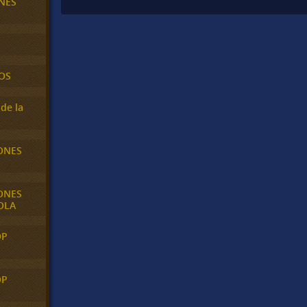
NES
OS
de la
ONES
ONES
OLA
OP
OP