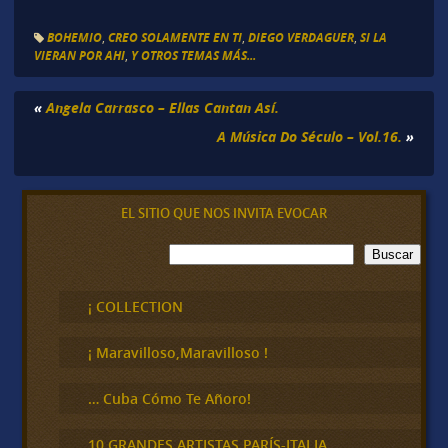
BOHEMIO
,
CREO SOLAMENTE EN TI
,
DIEGO VERDAGUER
,
SI LA
VIERAN POR AHI
,
Y OTROS TEMAS MÁS...
«
Angela Carrasco – Ellas Cantan Así.
A Música Do Século – Vol.16.
»
EL SITIO QUE NOS INVITA EVOCAR
B
Buscar
u
s
c
¡ COLLECTION
a
r
¡ Maravilloso,Maravilloso !
… Cuba Cómo Te Añoro!
10 GRANDES ARTISTAS PARÍS-ITALIA,