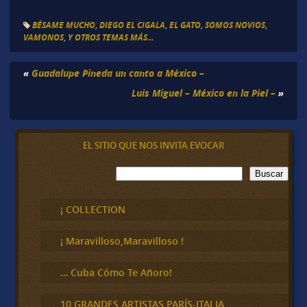
BÉSAME MUCHO
,
DIEGO EL CIGALA
,
EL GATO
,
SOMOS NOVIOS
,
VAMONOS
,
Y OTROS TEMAS MÁS...
«
Guadalupe Pineda un canto a México –
Luis Miguel – México en la Piel –
»
EL SITIO QUE NOS INVITA EVOCAR
B
Buscar
u
s
c
¡ COLLECTION
a
r
¡ Maravilloso,Maravilloso !
… Cuba Cómo Te Añoro!
10 GRANDES ARTISTAS PARÍS-ITALIA,