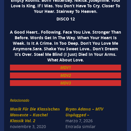
Empty Rooms. Born Yesterday. Nikita. Josephine. Your
Love Is King. If I Was. You Don’t Have To Cry. Closer To
Your Hear. Stairway To Heaven.
DISCO 12
A Good Heart.. Following. Face You Live. Stronger Than
Before. Words Get In The Way. When Your Heart Is
Weak. Is It A Crime. In Too Deep. Don’t You Love Me
Anymore.Sara. Shake You Sweet Love.. Don’t Dream
It’s Over. Steal Me Blind (I Just) Died In Your Arms.
What About Love.
MDV1
MDV2
MDV3
Relacionado
Musik Für Die Klassischen
Bryan Adams – MTV
Momente – Kuschel
Unplugged –
Klassik Vol. 2
marzo 7, 2026
noviembre 3, 2020
Entrada similar