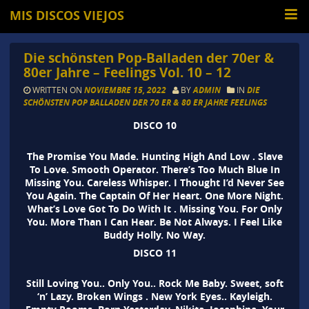
MIS DISCOS VIEJOS
Die schönsten Pop-Balladen der 70er &
80er Jahre – Feelings Vol. 10 – 12
WRITTEN ON
NOVIEMBRE 15, 2022
BY
ADMIN
IN
DIE
SCHÖNSTEN POP BALLADEN DER 70 ER & 80 ER JAHRE FEELINGS
DISCO 10
The Promise You Made. Hunting High And Low . Slave
To Love. Smooth Operator. There’s Too Much Blue In
Missing You. Careless Whisper. I Thought I’d Never See
You Again. The Captain Of Her Heart. One More Night.
What’s Love Got To Do With It . Missing You. For Only
You. More Than I Can Hear. Be Not Always. I Feel Like
Buddy Holly. No Way.
DISCO 11
Still Loving You.. Only You.. Rock Me Baby. Sweet, soft
‘n’ Lazy. Broken Wings . New York Eyes.. Kayleigh.