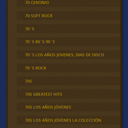
70 CENTAVO
70 SOFT ROCK
70´S
70´S 80´S 90´S
70´S LOS AÑOS JOVENES, DIAS DE DISCO
70´S ROCK
70S
70S GREATEST HITS
70S LOS AÑOS JÓVENES
70S LOS AÑOS JÓVENES LA COLECCIÓN