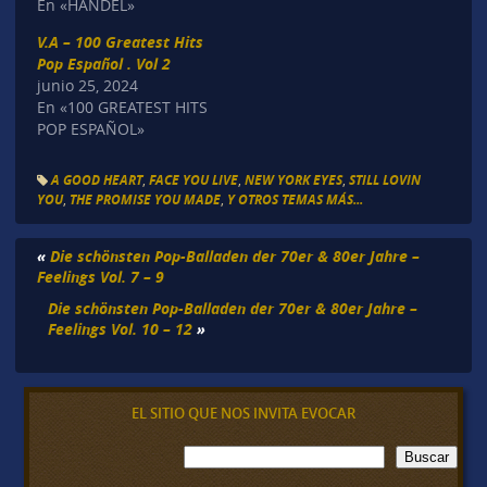
En «HANDEL»
V.A – 100 Greatest Hits
Pop Español . Vol 2
junio 25, 2024
En «100 GREATEST HITS
POP ESPAÑOL»
A GOOD HEART
,
FACE YOU LIVE
,
NEW YORK EYES
,
STILL LOVIN
YOU
,
THE PROMISE YOU MADE
,
Y OTROS TEMAS MÁS...
«
Die schönsten Pop-Balladen der 70er & 80er Jahre –
Feelings Vol. 7 – 9
Die schönsten Pop-Balladen der 70er & 80er Jahre –
Feelings Vol. 10 – 12
»
EL SITIO QUE NOS INVITA EVOCAR
B
Buscar
u