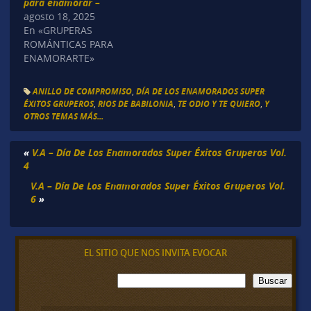
para enamorar –
agosto 18, 2025
En «GRUPERAS
ROMÁNTICAS PARA
ENAMORARTE»
ANILLO DE COMPROMISO
,
DÍA DE LOS ENAMORADOS SUPER
ÉXITOS GRUPEROS
,
RIOS DE BABILONIA
,
TE ODIO Y TE QUIERO
,
Y
OTROS TEMAS MÁS...
«
V.A – Día De Los Enamorados Super Éxitos Gruperos Vol.
4
V.A – Día De Los Enamorados Super Éxitos Gruperos Vol.
6
»
EL SITIO QUE NOS INVITA EVOCAR
B
Buscar
u
s