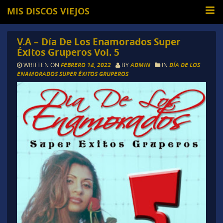
MIS DISCOS VIEJOS
V.A – Día De Los Enamorados Super
Éxitos Gruperos Vol. 5
WRITTEN ON
FEBRERO 14, 2022
BY
ADMIN
IN
DÍA DE LOS
ENAMORADOS SUPER ÉXITOS GRUPEROS