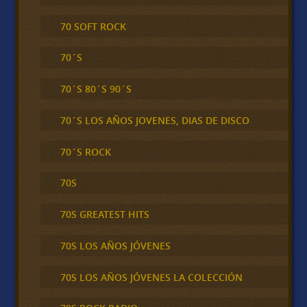
70 SOFT ROCK
70´S
70´S 80´S 90´S
70´S LOS AÑOS JOVENES, DIAS DE DISCO
70´S ROCK
70S
70S GREATEST HITS
70S LOS AÑOS JÓVENES
70S LOS AÑOS JÓVENES LA COLECCIÓN