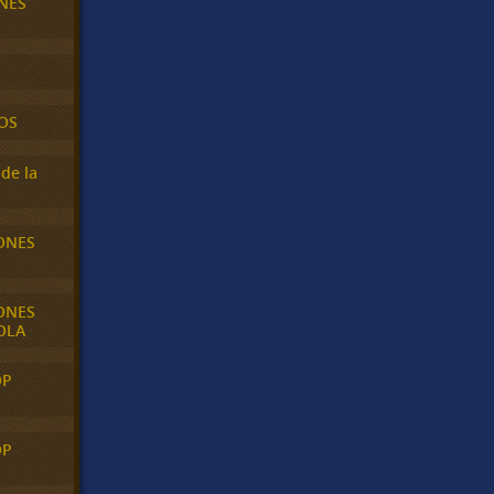
NES
OS
de la
ONES
ONES
OLA
OP
OP