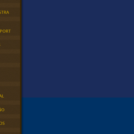
STRA
XPORT
S
AL
ÑO
OS