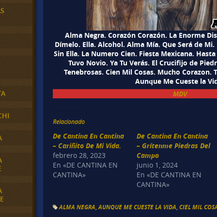
AS
Alma Negra. Corazón Corazón. La Enorme Dist
Dímelo. Ella. Alcohol. Alma Mía. Que Será de Mi.
Sin Ella. La Numero Cien. Fiesta Mexicana. Hasta 
Tuvo Novio. Ya Tu Verás. El Crucifijo de Pied
Tenebrosas. Cien Mil Cosas. Mucho Corazon. T
Aunque Me Cueste la Vi
TA
MDV
CHI
Relacionado
De Cantina En Cantina
De Cantina En Cantina
A
– Cariñito De Mi Vida.
– Grítenme Piedras Del
febrero 28, 2023
Campo
A
En «DE CANTINA EN
junio 1, 2024
E
CANTINA»
En «DE CANTINA EN
CANTINA»
A
E
ALMA NEGRA
,
AUNQUE ME CUESTE LA VIDA
,
CIEL MIL COS