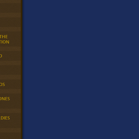
 THE
TION
O
OS
ONES
LDIES