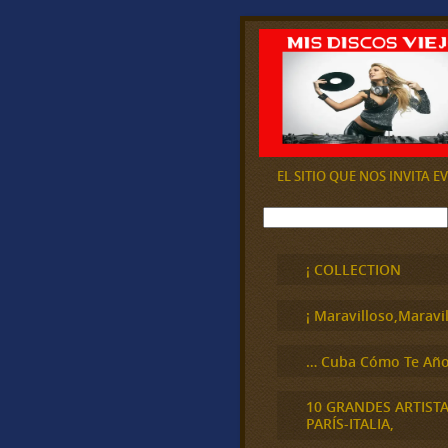
EL SITIO QUE NOS INVITA 
B
u
s
c
¡ COLLECTION
a
r
¡ Maravilloso,Maravil
… Cuba Cómo Te Año
10 GRANDES ARTIST
PARÍS-ITALIA,