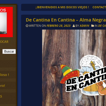
¡ BIENVENIDOS A MIS DISCOS VIEJOS !
CONTAC
De Cantina En Cantina – Alma Negra
WRITTEN ON
FEBRERO 28, 2023
BY
ADMIN
IN
DE C
EVOCAR
Buscar
loso !
ro!
AS