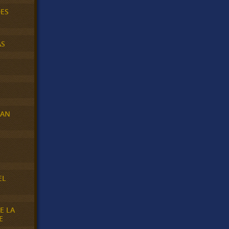
DES
AS
RAN
E
EL
E LA
E