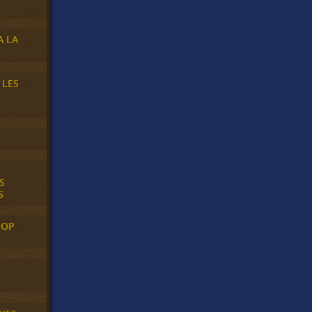
A LA
 LES
S
S
POP