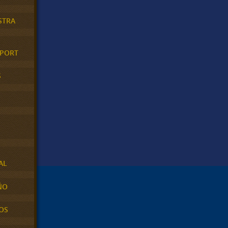
STRA
XPORT
S
AL
ÑO
OS