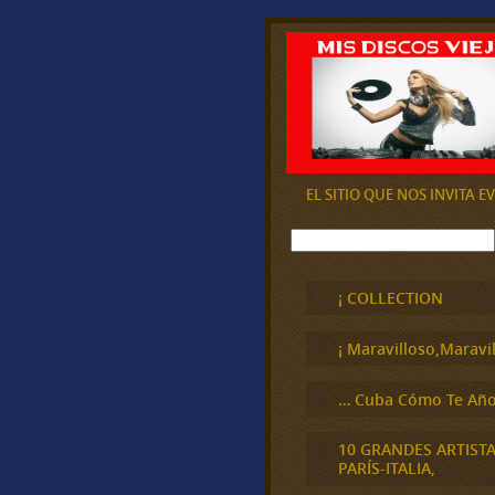
EL SITIO QUE NOS INVITA 
B
u
s
c
¡ COLLECTION
a
r
¡ Maravilloso,Maravil
… Cuba Cómo Te Año
10 GRANDES ARTIST
PARÍS-ITALIA,