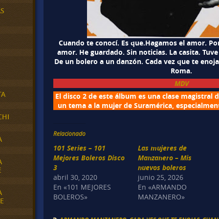
AS
Cuando te conocí. Es que.Hagamos el amor. Por
amor. He guardado. Sin noticias. La casita. Tuve 
De un bolero a un danzón. Cada vez que te enoja
Roma.
MDV
TA
El disco 2 de este álbum es una clase magistral 
un tema a la mujer de Suramérica, especialmen
CHI
Relacionado
A
101 Series – 101
Las mujeres de
Mejores Boleros Disco
Manzanero – Mis
A
3
nuevos boleros
E
abril 30, 2020
junio 25, 2026
En «101 MEJORES
En «ARMANDO
A
BOLEROS»
MANZANERO»
E