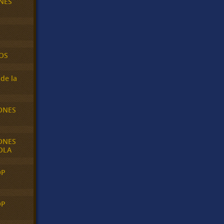
NES
OS
de la
ONES
ONES
OLA
OP
OP