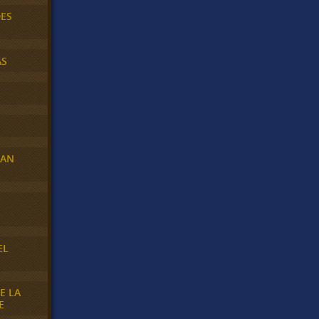
DES
AS
RAN
E
EL
E LA
E