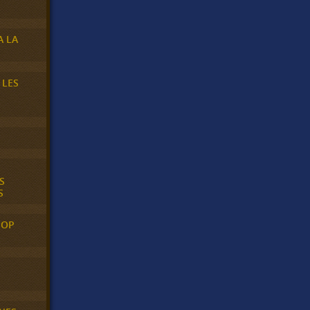
A LA
 LES
S
S
POP