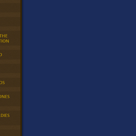
 THE
TION
O
OS
ONES
LDIES