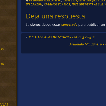
ARMANDO MANZANERO
,
CADA VES QUE TE ENOJAS
,
CUAN
UN DANZÓN
,
HAGAMOS EL AMOR
,
TUVE QUE VENIR AL SUR
,
Y
Deja una respuesta
conectado
Lo siento, debes estar
para publicar un
«
R.C.A 100 Años De Música – Los Dug Dug´s.
Armando Manzanero – 
OS
MOR
BANAS