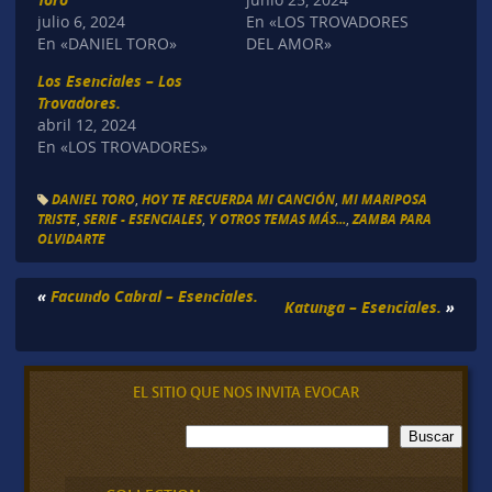
julio 6, 2024
En «LOS TROVADORES
En «DANIEL TORO»
DEL AMOR»
Los Esenciales – Los
Trovadores.
abril 12, 2024
En «LOS TROVADORES»
DANIEL TORO
,
HOY TE RECUERDA MI CANCIÓN
,
MI MARIPOSA
TRISTE
,
SERIE - ESENCIALES
,
Y OTROS TEMAS MÁS...
,
ZAMBA PARA
OLVIDARTE
«
Facundo Cabral – Esenciales.
Katunga – Esenciales.
»
EL SITIO QUE NOS INVITA EVOCAR
B
Buscar
u
s
c