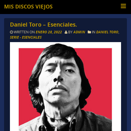
MIS DISCOS VIEJOS
Daniel Toro – Esenciales.
WRITTEN ON
ENERO 28, 2022
BY
ADMIN
IN
DANIEL TORO
,
SERIE - ESENCIALES