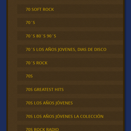
70 SOFT ROCK
70´S
70´S 80´S 90´S
70´S LOS AÑOS JOVENES, DIAS DE DISCO
70´S ROCK
70S
70S GREATEST HITS
70S LOS AÑOS JÓVENES
70S LOS AÑOS JÓVENES LA COLECCIÓN
70S ROCK RADIO