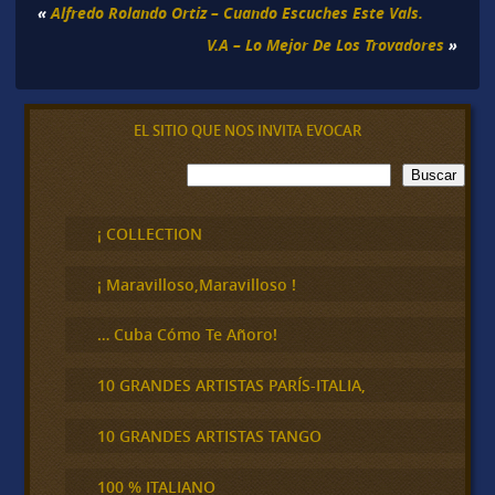
«
Alfredo Rolando Ortiz – Cuando Escuches Este Vals.
V.A – Lo Mejor De Los Trovadores
»
EL SITIO QUE NOS INVITA EVOCAR
B
Buscar
u
s
c
¡ COLLECTION
a
r
¡ Maravilloso,Maravilloso !
… Cuba Cómo Te Añoro!
10 GRANDES ARTISTAS PARÍS-ITALIA,
10 GRANDES ARTISTAS TANGO
100 % ITALIANO