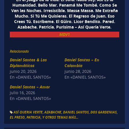
Humanidad. Bello Mar. Panamá Me Tombé. Como Se
Van las Noches. Irresistible. Massa Massa. Me Extraña
Mucho. Si Tú Me Quisieras. El Regreso de Juan. Eso
Crees Tú. Escríbeme. El Güiro. Licor Bendito. Pared.
Azabache. Patricia. Purisima – Así Quería Verte.
MDV1
Relacionado
Daniel Santos & Los
Daniel Santos – En
Diplomáticos
Colombia
junio 20, 2026
junio 28, 2026
En «DANIEL SANTOS»
En «DANIEL SANTOS»
Daniel Santos – Amor
julio 16, 2026
En «DANIEL SANTOS»
ASÍ QUERIA VERTE
,
AZABACHE
,
DANIEL SANTOS
,
DOS GARDENIAS
,
EL PRESO
,
PATRICIA
,
Y OTROS TEMAS MÁS...