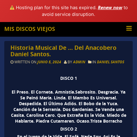
Renew now
Hosting plan for this site has expired.
to
avoid service disruption.
MIS DISCOS VIEJOS
Historia Musical De … Del Anacobero
Daniel Santos.
WRITTEN ON
JUNIO 5, 2024
BY
ADMIN
IN
DANIEL SANTOS
DISCO 1
El Preso. El Corneta. Amnistía.Sabrosito. Desgracia. Ya
Se Peinó María. Linda. El Mambo Es Universal.
Despedida. El Último Adiós. El Bobo de la Yuca.
Canción de la Serranía. Dos Gardenias. Se Vende una
Casita. Carolina Caro. Que Extraña Es la Vida. Miedo de
Hablarte. Piedra Cutamaren. Ocaso.Triste Borracho
DISCO 2
En el Juego de la Vida. El Sofá. Nada Soy. Asi Es la