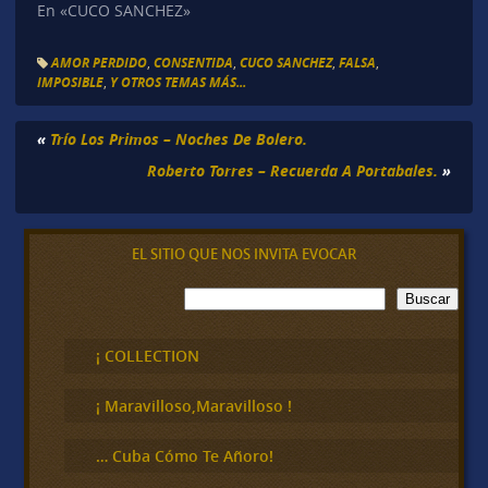
En «CUCO SANCHEZ»
AMOR PERDIDO
,
CONSENTIDA
,
CUCO SANCHEZ
,
FALSA
,
IMPOSIBLE
,
Y OTROS TEMAS MÁS...
«
Trío Los Primos – Noches De Bolero.
Roberto Torres – Recuerda A Portabales.
»
EL SITIO QUE NOS INVITA EVOCAR
B
Buscar
u
s
c
¡ COLLECTION
a
r
¡ Maravilloso,Maravilloso !
… Cuba Cómo Te Añoro!