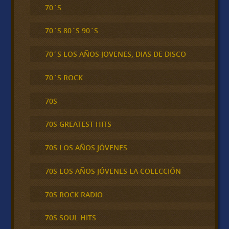
70´S
70´S 80´S 90´S
70´S LOS AÑOS JOVENES, DIAS DE DISCO
70´S ROCK
70S
70S GREATEST HITS
70S LOS AÑOS JÓVENES
70S LOS AÑOS JÓVENES LA COLECCIÓN
70S ROCK RADIO
70S SOUL HITS