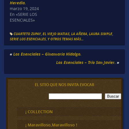
Heredia.
marzo 19, 2024
En «SERIE LOS
ESENCIALES»
CUARTETO ZUPAY
,
EL VIEJO MATIAS
,
LA AÑERA
,
LAURA SIMPLE
,
SERIE LOS ESENCIALES
,
Y OTROS TEMAS MÁS...
«
Los Esenciales – Ginamaria Hidalgo.
Los Esenciales – Trío San Javier.
»
EL SITIO QUE NOS INVITA EVOCAR
B
Buscar
u
s
c
¡ COLLECTION
a
r
¡ Maravilloso,Maravilloso !