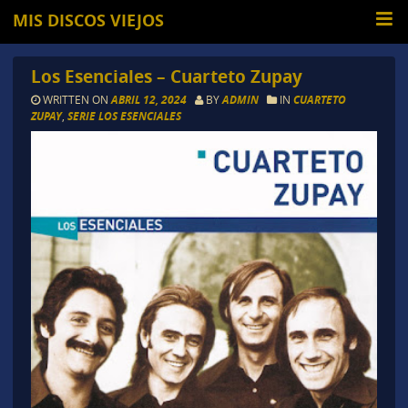
MIS DISCOS VIEJOS
Los Esenciales – Cuarteto Zupay
WRITTEN ON
ABRIL 12, 2024
BY
ADMIN
IN
CUARTETO
ZUPAY
,
SERIE LOS ESENCIALES