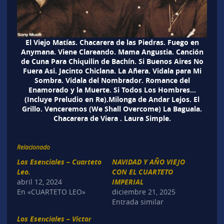
El Viejo Matías. Chacarera de las Piedras. Fuego en
Anymana. Viene Clareando. Mama Angustia. Canción
de Cuna Para Chiquilin de Bachín. Si Buenos Aires No
Fuera Asi. Jacinto Chiclana. La Añera. Vidala para Mi
Sombra. Vidala del Nombrador. Romance del
Enamorado y la Muerte. Si Todos Los Hombres…
(Incluye Preludio en Re).Milonga de Andar Lejos. El
Grillo. Venceremos (We Shall Overcome) La Baguala.
Chacarera de Viera . Laura Simple.
Relacionado
Los Esenciales – Cuarteto
NAVIDAD Y AÑO VIEJO
Leo.
CON EL CUARTETO
abril 12, 2024
IMPERIAL
En «CUARTETO LEO»
diciembre 21, 2025
Entrada similar
Los Esenciales – Victor