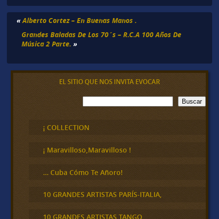
«
Alberto Cortez – En Buenas Manos .
Grandes Baladas De Los 70´s – R.C.A 100 Años De
Música 2 Parte.
»
EL SITIO QUE NOS INVITA EVOCAR
B
Buscar
u
s
c
¡ COLLECTION
a
r
¡ Maravilloso,Maravilloso !
… Cuba Cómo Te Añoro!
10 GRANDES ARTISTAS PARÍS-ITALIA,
10 GRANDES ARTISTAS TANGO