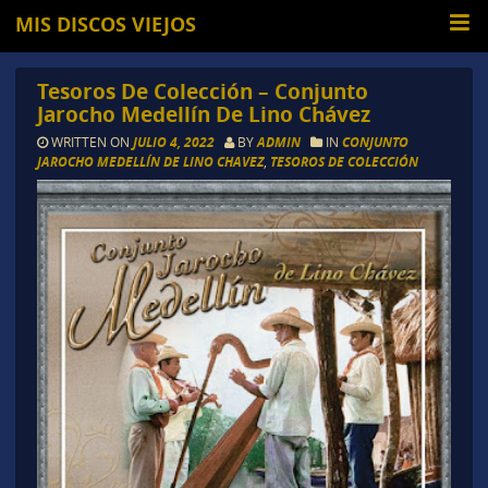
MIS DISCOS VIEJOS
Tesoros De Colección – Conjunto
Jarocho Medellín De Lino Chávez
WRITTEN ON
JULIO 4, 2022
BY
ADMIN
IN
CONJUNTO
JAROCHO MEDELLÍN DE LINO CHAVEZ
,
TESOROS DE COLECCIÓN