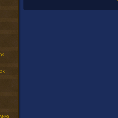
OS
MOR
BANAS