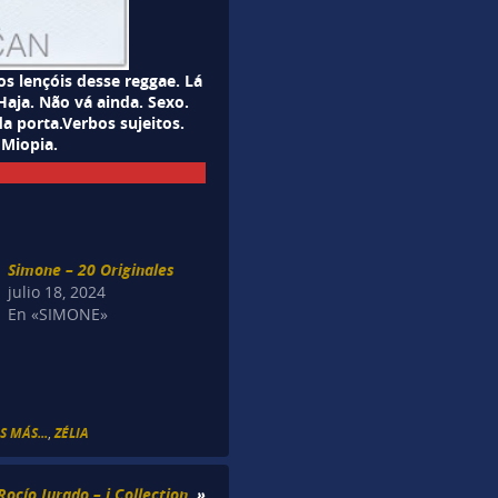
 lençóis desse reggae. Lá
Haja. Não vá ainda. Sexo.
a porta.Verbos sujeitos.
 Miopia.
Simone – 20 Originales
julio 18, 2024
En «SIMONE»
 MÁS...
,
ZÉLIA
Rocío Jurado – i Collection.
»