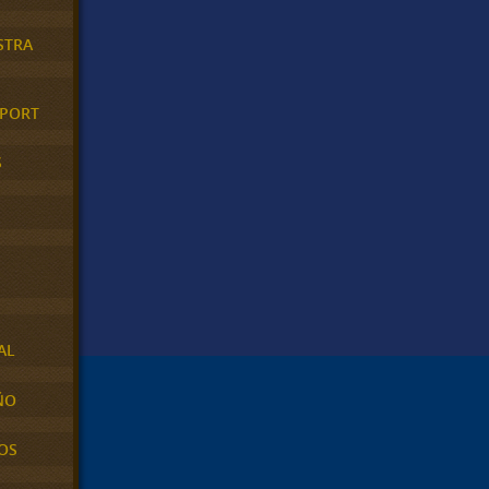
STRA
XPORT
S
AL
ÑO
OS