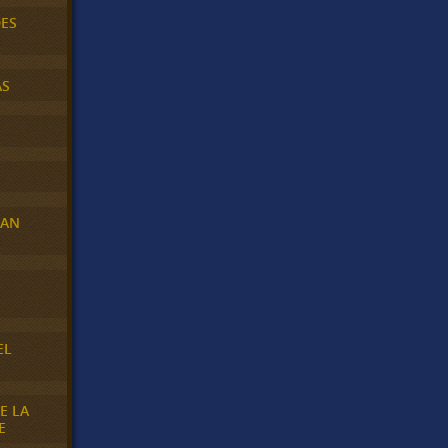
DES
AS
RAN
E
EL
E LA
E