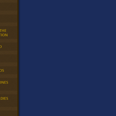
 THE
TION
O
OS
ONES
LDIES