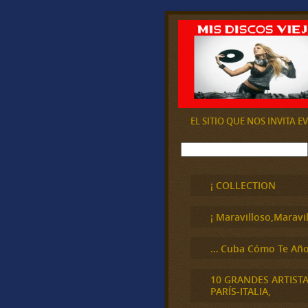
EL SITIO QUE NOS INVITA 
B
u
s
c
¡ COLLECTION
a
r
¡ Maravilloso,Maravil
… Cuba Cómo Te Año
10 GRANDES ARTIST
PARÍS-ITALIA,