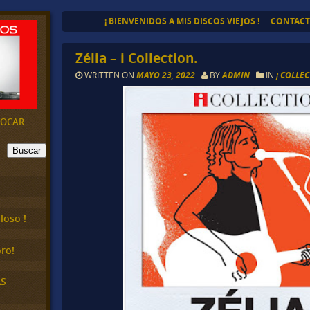
¡ BIENVENIDOS A MIS DISCOS VIEJOS !
CONTAC
Zélia – i Collection.
WRITTEN ON
MAYO 23, 2022
BY
ADMIN
IN
¡ COLLE
EVOCAR
Buscar
loso !
ro!
AS