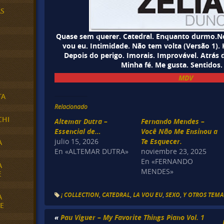
AS
Quase sem querer. Catedral. Enquanto durmo.Nos
vou eu. Intimidade. Não tem volta (Versão 1). 
Depois do perigo. Imorais. Improvável. Atrás d
Minha fé. Me gusta. Sentidos.
MDV
TA
Relacionado
CHI
Altemar Dutra –
Fernando Mendes –
Essencial de…
Você Não Me Ensinou a
julio 15, 2026
Te Esquecer.
A
En «ALTEMAR DUTRA»
noviembre 23, 2025
En «FERNANDO
A
MENDES»
E
¡ COLLECTION
,
CATEDRAL
,
LA VOU EU
,
SEXO
,
Y OTROS TEMAS
A
E
«
Pau Viguer – My Favorite Things Piano Vol. 1