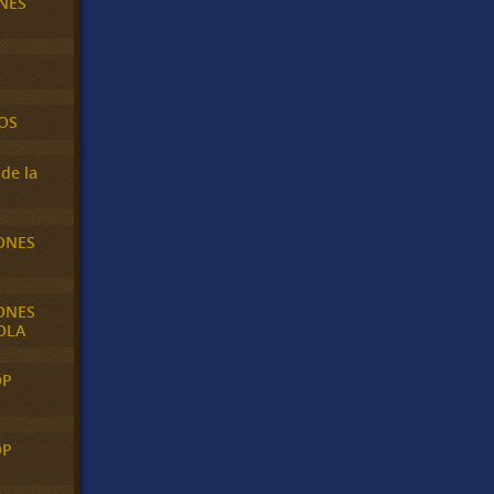
NES
OS
de la
ONES
ONES
OLA
OP
OP