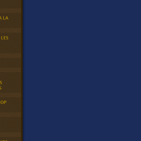
A LA
 LES
S
S
POP