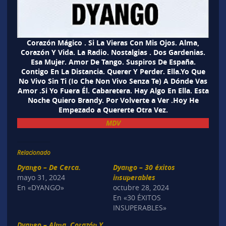
Corazón Mágico . Si La Vieras Con Mis Ojos. Alma,
Corazón Y Vida. La Radio. Nostalgias . Dos Gardenias.
Esa Mujer. Amor De Tango. Suspiros De España.
Contigo En La Distancia. Querer Y Perder. Ella.Yo Que
No Vivo Sin Ti (Io Che Non Vivo Senza Te) A Dónde Vas
Amor .Si Yo Fuera Él. Cabaretera. Hay Algo En Ella. Esta
Noche Quiero Brandy. Por Volverte a Ver .Hoy He
Empezado a Quererte Otra Vez.
MDV
Relacionado
Dyango – De Cerca.
Dyango – 30 éxitos
mayo 31, 2024
insuperables
En «DYANGO»
octubre 28, 2024
En «30 ÉXITOS
INSUPERABLES»
Dyango – Alma, Corazón Y