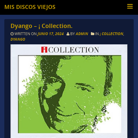
MIS DISCOS VIEJOS
Dyango – ¡ Collection.
WRITTEN ON
JUNIO 17, 2024
BY
ADMIN
IN
¡ COLLECTION
,
DYANGO