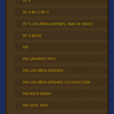
70´S
70´S 80´S 90´S
70´S LOS AÑOS JOVENES, DIAS DE DISCO
70´S ROCK
70S
70S GREATEST HITS
70S LOS AÑOS JÓVENES
70S LOS AÑOS JÓVENES LA COLECCIÓN
70S ROCK RADIO
70S SOUL HITS