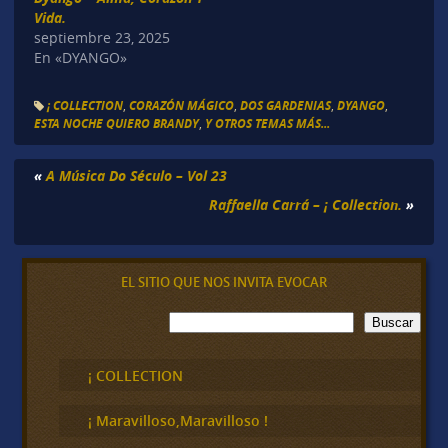
Vida.
septiembre 23, 2025
En «DYANGO»
¡ COLLECTION
,
CORAZÓN MÁGICO
,
DOS GARDENIAS
,
DYANGO
,
ESTA NOCHE QUIERO BRANDY
,
Y OTROS TEMAS MÁS...
«
A Música Do Século – Vol 23
Raffaella Carrá – ¡ Collection.
»
EL SITIO QUE NOS INVITA EVOCAR
B
Buscar
u
s
c
¡ COLLECTION
a
r
¡ Maravilloso,Maravilloso !