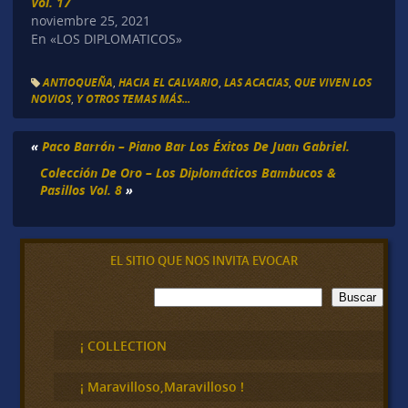
Vol. 17
noviembre 25, 2021
En «LOS DIPLOMATICOS»
ANTIOQUEÑA
,
HACIA EL CALVARIO
,
LAS ACACIAS
,
QUE VIVEN LOS
NOVIOS
,
Y OTROS TEMAS MÁS...
«
Paco Barrón – Piano Bar Los Éxitos De Juan Gabriel.
Colección De Oro – Los Diplomáticos Bambucos &
Pasillos Vol. 8
»
EL SITIO QUE NOS INVITA EVOCAR
B
Buscar
u
s
c
¡ COLLECTION
a
r
¡ Maravilloso,Maravilloso !