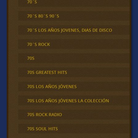
70´S
70´S 80´S 90´S
70´S LOS AÑOS JOVENES, DIAS DE DISCO
70´S ROCK
70S
70S GREATEST HITS
70S LOS AÑOS JÓVENES
70S LOS AÑOS JÓVENES LA COLECCIÓN
70S ROCK RADIO
70S SOUL HITS