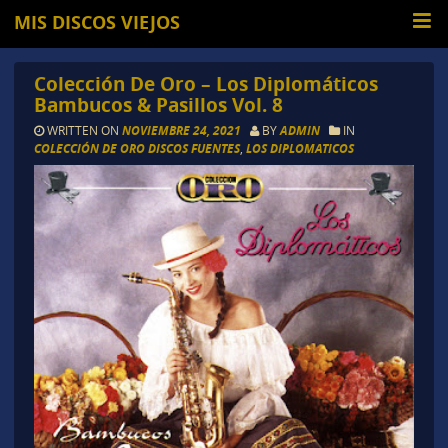
MIS DISCOS VIEJOS
Colección De Oro – Los Diplomáticos
Bambucos & Pasillos Vol. 8
WRITTEN ON
NOVIEMBRE 24, 2021
BY
ADMIN
IN
COLECCIÓN DE ORO DISCOS FUENTES
,
LOS DIPLOMATICOS