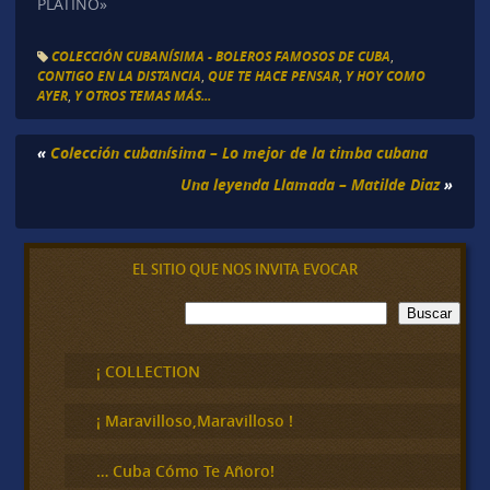
PLATINO»
COLECCIÓN CUBANÍSIMA - BOLEROS FAMOSOS DE CUBA
,
CONTIGO EN LA DISTANCIA
,
QUE TE HACE PENSAR
,
Y HOY COMO
AYER
,
Y OTROS TEMAS MÁS...
«
Colección cubanísima – Lo mejor de la timba cubana
Una leyenda Llamada – Matilde Diaz
»
EL SITIO QUE NOS INVITA EVOCAR
B
Buscar
u
s
c
¡ COLLECTION
a
r
¡ Maravilloso,Maravilloso !
… Cuba Cómo Te Añoro!