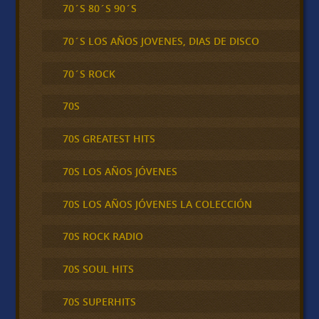
70´S 80´S 90´S
70´S LOS AÑOS JOVENES, DIAS DE DISCO
70´S ROCK
70S
70S GREATEST HITS
70S LOS AÑOS JÓVENES
70S LOS AÑOS JÓVENES LA COLECCIÓN
70S ROCK RADIO
70S SOUL HITS
70S SUPERHITS