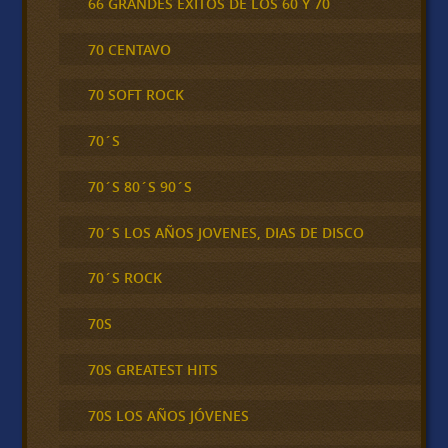
66 GRANDES ÉXITOS DE LOS 60 Y 70
70 CENTAVO
70 SOFT ROCK
70´S
70´S 80´S 90´S
70´S LOS AÑOS JOVENES, DIAS DE DISCO
70´S ROCK
70S
70S GREATEST HITS
70S LOS AÑOS JÓVENES