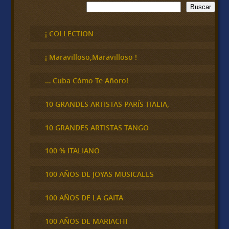
B
Buscar
u
s
c
¡ COLLECTION
a
r
¡ Maravilloso,Maravilloso !
… Cuba Cómo Te Añoro!
10 GRANDES ARTISTAS PARÍS-ITALIA,
10 GRANDES ARTISTAS TANGO
100 % ITALIANO
100 AÑOS DE JOYAS MUSICALES
100 AÑOS DE LA GAITA
100 AÑOS DE MARIACHI