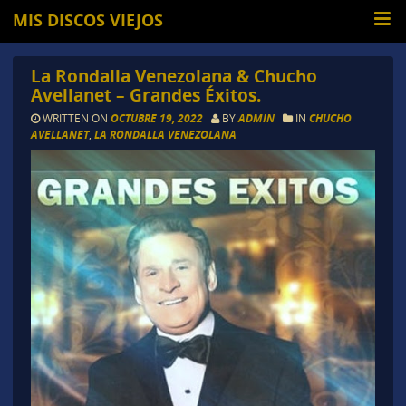
MIS DISCOS VIEJOS
La Rondalla Venezolana & Chucho
Avellanet – Grandes Éxitos.
WRITTEN ON
OCTUBRE 19, 2022
BY
ADMIN
IN
CHUCHO
AVELLANET
,
LA RONDALLA VENEZOLANA