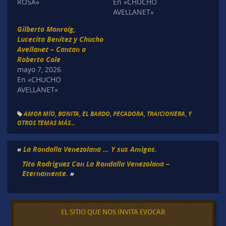
ROSA»
En «CHUCHO
AVELLANET»
Gilberto Monroig,
Lucecita Benítez y Chucho
Avellanet – Cantan a
Roberto Cole
mayo 7, 2026
En «CHUCHO
AVELLANET»
AMOR MÍO
,
BONITA
,
EL BARDO
,
PECADORA
,
TRAICIONERA
,
Y
OTROS TEMAS MÁS...
«
La Rondalla Venezolana … Y sus Amigos.
Tito Rodriguez Con La Rondalla Venezolana –
Eternamente.
»
EL SITIO QUE NOS INVITA EVOCAR