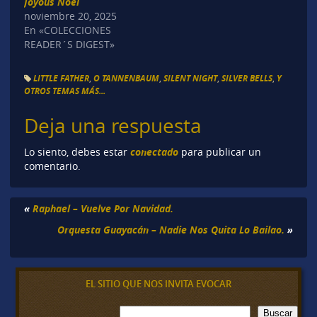
Joyous Noel
noviembre 20, 2025
En «COLECCIONES
READER´S DIGEST»
LITTLE FATHER
,
O TANNENBAUM
,
SILENT NIGHT
,
SILVER BELLS
,
Y
OTROS TEMAS MÁS...
Deja una respuesta
conectado
Lo siento, debes estar
para publicar un
comentario.
«
Raphael – Vuelve Por Navidad.
Orquesta Guayacán – Nadie Nos Quita Lo Bailao.
»
EL SITIO QUE NOS INVITA EVOCAR
B
Buscar