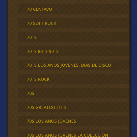
70 CENTAVO
70 SOFT ROCK
70´S
70´S 80´S 90´S
70´S LOS AÑOS JOVENES, DIAS DE DISCO
70´S ROCK
70S
70S GREATEST HITS
70S LOS AÑOS JÓVENES
70S LOS AÑOS JÓVENES LA COLECCIÓN