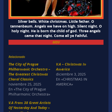
Silver bells. White christmas. Little father. O
tannenbaum. Angels we have on high. Silent night. O
holy night. He is born the child of god. Three angels
came that night. Come all ye Faihful.
MDV
Relacionado
The City of Prague
V.A – Christmas In
Philharmonic Orchestra –
America
The Greatest Christmas
diciembre 3, 2025
Choral Classics
En «CHRISTMAS IN
noviembre 25, 2025
AMERICA»
En «The City of Prague
Philharmonic Orchestra»
V.A From 38 Great Artists
Of Yesterday And Today –