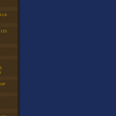
A LA
 LES
S
S
POP