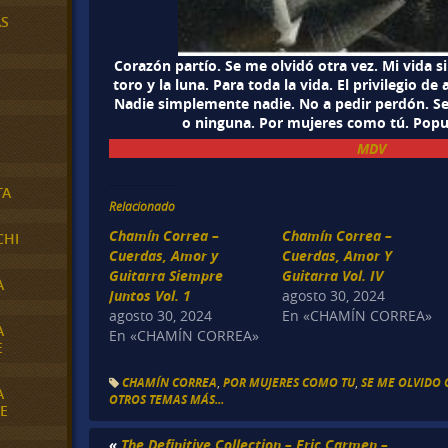
AS
Corazón partío. Se me olvidó otra vez. Mi vida s
toro y la luna. Para toda la vida. El privilegio de
Nadie simplemente nadie. No a pedir perdón. Se
o ninguna. Por mujeres como tú. Popur
MDV
TA
Relacionado
Chamín Correa –
Chamín Correa –
CHI
Cuerdas, Amor y
Cuerdas, Amor Y
Guitarra Siempre
Guitarra Vol. IV
A
Juntos Vol. 1
agosto 30, 2024
agosto 30, 2024
En «CHAMÍN CORREA»
A
En «CHAMÍN CORREA»
E
CHAMÍN CORREA
,
POR MUJERES COMO TU
,
SE ME OLVIDO 
A
OTROS TEMAS MÁS...
E
«
The Definitive Collection – Eric Carmen –