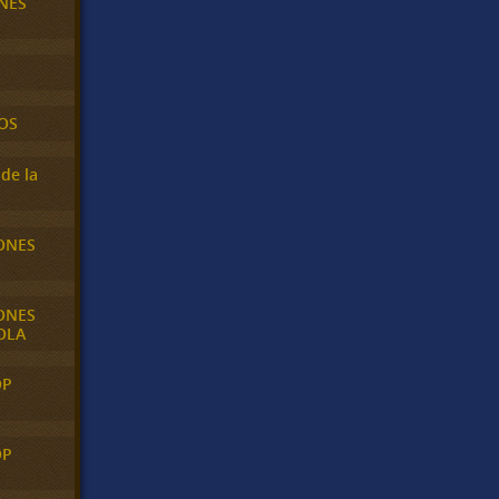
NES
OS
de la
ONES
ONES
OLA
OP
OP