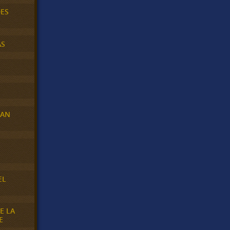
DES
AS
RAN
E
EL
E LA
E