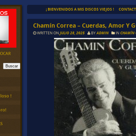
¡ BIENVENIDOS A MIS DISCOS VIEJOS !
CONTAC
Chamín Correa – Cuerdas, Amor Y Gu
WRITTEN ON
JULIO 28, 2025
BY
ADMIN
IN
CHAMÍN 
EVOCAR
Buscar
loso !
ro!
AS