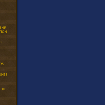
 THE
TION
O
OS
ONES
LDIES