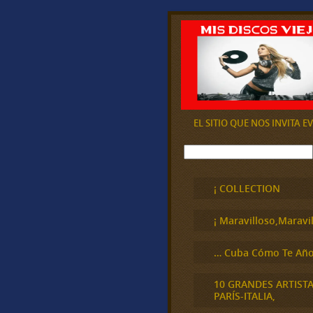
EL SITIO QUE NOS INVITA 
B
u
s
c
¡ COLLECTION
a
r
¡ Maravilloso,Maravil
… Cuba Cómo Te Año
10 GRANDES ARTIST
PARÍS-ITALIA,