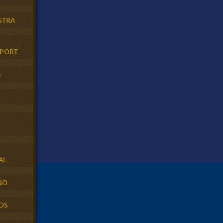
STRA
XPORT
S
AL
ÑO
OS