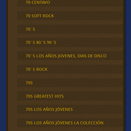
70 CENTAVO
70 SOFT ROCK
70´S
70´S 80´S 90´S
70´S LOS AÑOS JOVENES, DIAS DE DISCO
70´S ROCK
70S
70S GREATEST HITS
70S LOS AÑOS JÓVENES
70S LOS AÑOS JÓVENES LA COLECCIÓN