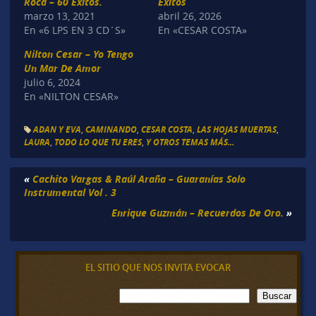
Roca – 60 Éxitos.
Éxitos
marzo 13, 2021
abril 26, 2026
En «6 LPS EN 3 CD´S»
En «CESAR COSTA»
Nilton Cesar – Yo Tengo
Un Mar De Amor
julio 6, 2024
En «NILTON CESAR»
ADAN Y EVA
,
CAMINANDO
,
CESAR COSTA
,
LAS HOJAS MUERTAS
,
LAURA
,
TODO LO QUE TU ERES
,
Y OTROS TEMAS MÁS...
«
Cachito Vargas & Raúl Araña – Guaranías Solo
Instrumental Vol . 3
Enrique Guzmán – Recuerdos De Oro.
»
EL SITIO QUE NOS INVITA EVOCAR
B
Buscar
u