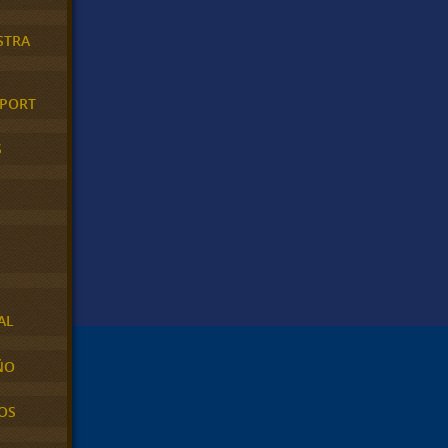
STRA
XPORT
S
AL
ÑO
OS