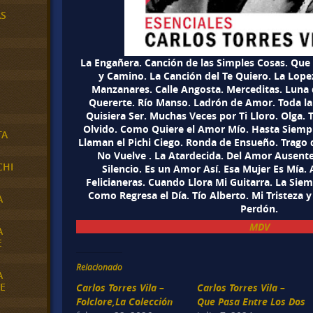
AS
La Engañera. Canción de las Simples Cosas. Que 
y Camino. La Canción del Te Quiero. La Lope
Manzanares. Calle Angosta. Merceditas. Luna 
Quererte. Río Manso. Ladrón de Amor. Toda la 
Quisiera Ser. Muchas Veces por Ti Lloro. Olga. 
Olvido. Como Quiere el Amor Mío. Hasta Siemp
TA
Llaman el Pichi Ciego. Ronda de Ensueño. Trago 
No Vuelve . La Atardecida. Del Amor Ausente
CHI
Silencio. Es un Amor Así. Esa Mujer Es Mía. A
Felicianeras. Cuando Llora Mi Guitarra. La Sie
Como Regresa el Día. Tío Alberto. Mi Tristeza y
A
Perdón.
MDV
A
E
Relacionado
A
E
Carlos Torres Vila –
Carlos Torres Vila –
Folclore,La Colección
Que Pasa Entre Los Dos