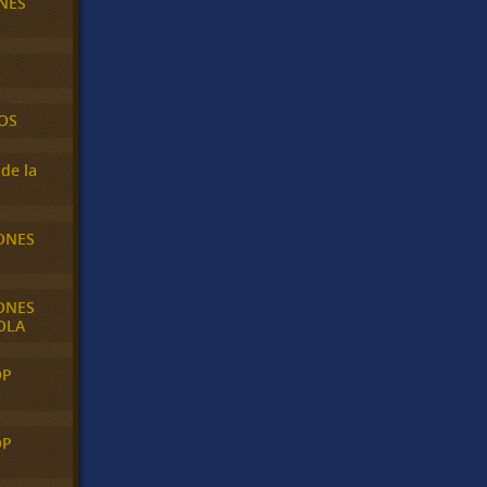
NES
OS
de la
ONES
ONES
OLA
OP
OP