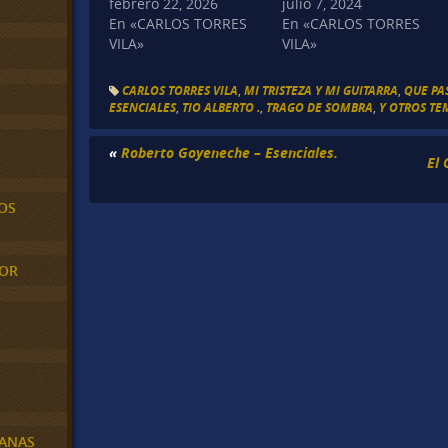
febrero 22, 2026
julio 7, 2024
En «CARLOS TORRES
En «CARLOS TORRES
VILA»
VILA»
CARLOS TORRES VILA
,
MI TRISTEZA Y MI GUITARRA
,
QUE PA
ESENCIALES
,
TIO ALBERTO .
,
TRAGO DE SOMBRA
,
Y OTROS TE
«
Roberto Goyeneche – Esenciales.
El 
OS
MOR
BANAS