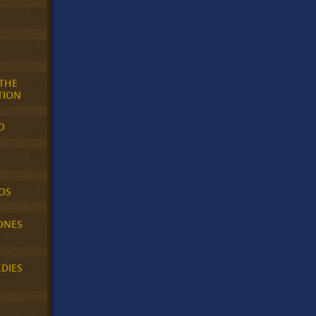
 THE
TION
O
OS
ONES
LDIES