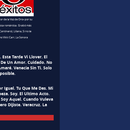
or de la Voz de Oro» por su
sica romántica.
Grabó más
ntinero), Liliana, Si no te
mo Vikki Carr, La Sonora
. Esta Tarde Vi Llover. El
ia De Un Amor. Cuidado. No
Amaré. Venecia Sin Ti. Solo
posible.
or Igual. Tu Que Me Das. Mi
eza. Soy. El Ultimo Acto.
 Soy Aquel. Cuando Vuleva
ro Dijiste. Veracruz. La