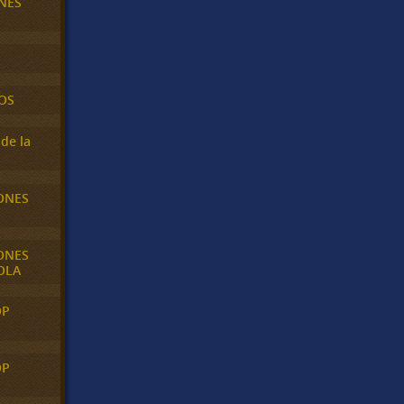
NES
OS
de la
ONES
ONES
OLA
OP
OP