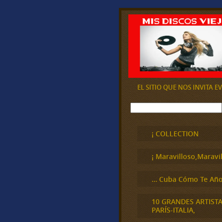
EL SITIO QUE NOS INVITA 
B
u
s
c
¡ COLLECTION
a
r
¡ Maravilloso,Maravil
… Cuba Cómo Te Año
10 GRANDES ARTIST
PARÍS-ITALIA,