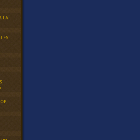
A LA
 LES
S
S
POP