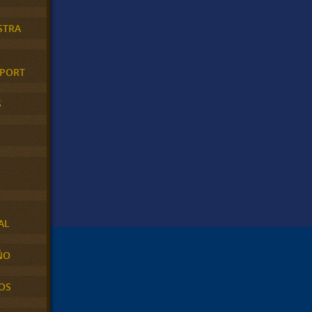
STRA
XPORT
S
AL
ÑO
OS