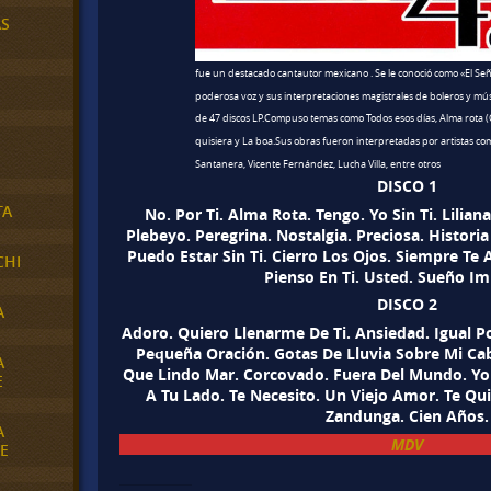
AS
fue un destacado cantautor mexicano . Se le conoció como «El Señ
poderosa voz y sus interpretaciones magistrales de boleros y mú
de 47 discos LP.Compuso temas como Todos esos días, Alma rota (Ca
quisiera y La boa.Sus obras fueron interpretadas por artistas co
Santanera, Vicente Fernández, Lucha Villa, entre otros
DISCO 1
TA
No. Por Ti. Alma Rota. Tengo. Yo Sin Ti. Liliana
Plebeyo. Peregrina. Nostalgia. Preciosa. Histor
Puedo Estar Sin Ti. Cierro Los Ojos. Siempre Te 
CHI
Pienso En Ti. Usted. Sueño Im
DISCO 2
A
Adoro. Quiero Llenarme De Ti. Ansiedad. Igual P
Pequeña Oración. Gotas De Lluvia Sobre Mi Cab
A
Que Lindo Mar. Corcovado. Fuera Del Mundo. Yo
E
A Tu Lado. Te Necesito. Un Viejo Amor. Te Quie
Zandunga. Cien Años.
A
MDV
E