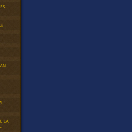
DES
AS
RAN
E
EL
E LA
E