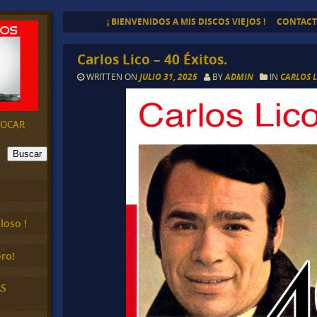
¡ BIENVENIDOS A MIS DISCOS VIEJOS !
CONTAC
Carlos Lico – 40 Éxitos.
WRITTEN ON
JULIO 31, 2025
BY
ADMIN
IN
CARLOS 
EVOCAR
Buscar
loso !
ro!
AS