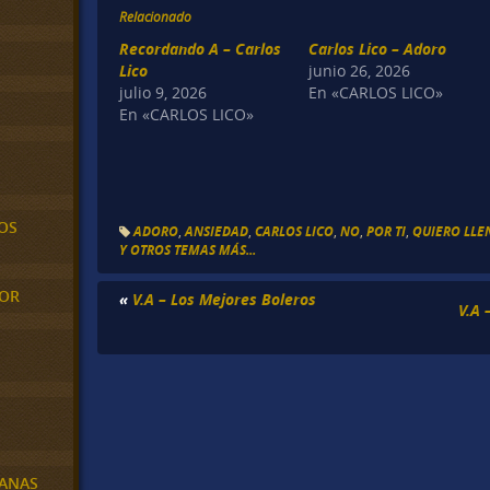
Relacionado
Recordando A – Carlos
Carlos Lico – Adoro
Lico
junio 26, 2026
julio 9, 2026
En «CARLOS LICO»
En «CARLOS LICO»
OS
ADORO
,
ANSIEDAD
,
CARLOS LICO
,
NO
,
POR TI
,
QUIERO LLE
Y OTROS TEMAS MÁS...
MOR
«
V.A – Los Mejores Boleros
V.A 
BANAS