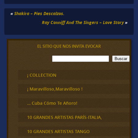
«
Shakira – Pies Descalzos.
Ray Conniff And The Singers – Love Story
»
EL SITIO QUE NOS INVITA EVOCAR
B
Buscar
u
s
c
¡ COLLECTION
a
r
¡ Maravilloso,Maravilloso !
… Cuba Cómo Te Añoro!
10 GRANDES ARTISTAS PARÍS-ITALIA,
10 GRANDES ARTISTAS TANGO