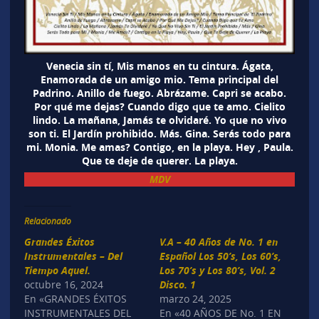
Venecia sin tí, Mis manos en tu cintura. Ágata,
Enamorada de un amigo mio. Tema principal del
Padrino. Anillo de fuego. Abrázame. Capri se acabo.
Por qué me dejas? Cuando digo que te amo. Cielito
lindo. La mañana, Jamás te olvidaré. Yo que no vivo
son ti. El Jardín prohibido. Más. Gina. Serás todo para
mi. Monia. Me amas? Contigo, en la playa. Hey , Paula.
Que te deje de querer. La playa.
MDV
Relacionado
Grandes Éxitos
V.A – 40 Años de No. 1 en
Instrumentales – Del
Español Los 50’s, Los 60’s,
Tiempo Aquel.
Los 70’s y Los 80’s, Vol. 2
octubre 16, 2024
Disco. 1
En «GRANDES ÉXITOS
marzo 24, 2025
INSTRUMENTALES DEL
En «40 AÑOS DE No. 1 EN