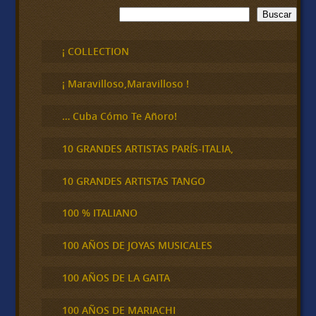
B
Buscar
u
s
c
¡ COLLECTION
a
r
¡ Maravilloso,Maravilloso !
… Cuba Cómo Te Añoro!
10 GRANDES ARTISTAS PARÍS-ITALIA,
10 GRANDES ARTISTAS TANGO
100 % ITALIANO
100 AÑOS DE JOYAS MUSICALES
100 AÑOS DE LA GAITA
100 AÑOS DE MARIACHI