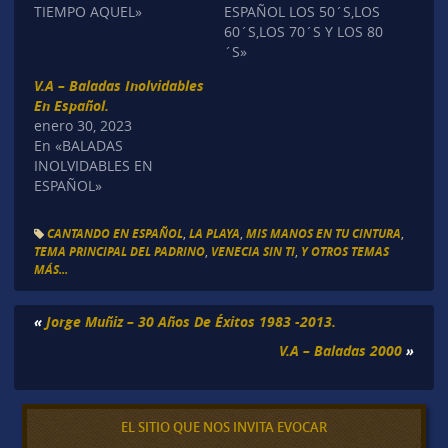
TIEMPO AQUEL»
ESPAÑOL LOS 50´S,LOS
60´S,LOS 70´S Y LOS 80
´S»
V.A – Baladas Inolvidables
En Español.
enero 30, 2023
En «BALADAS
INOLVIDABLES EN
ESPAÑOL»
CANTANDO EN ESPAÑOL
,
LA PLAYA
,
MIS MANOS EN TU CINTURA
,
TEMA PRINCIPAL DEL PADRINO
,
VENECIA SIN TI
,
Y OTROS TEMAS
MÁS...
«
Jorge Muñiz – 30 Años De Éxitos 1983 -2013.
V.A – Baladas 2000
»
EL SITIO QUE NOS INVITA EVOCAR