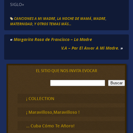
SIGLO»
CANCIONES A MI MADRE
,
LA NOCHE DE MAMÁ
,
MADRE
,
MATERNIDAD
,
Y OTROS TEMAS MÁS...
«
Margarita Rosa de Francisco – La Madre
V.A – Por El Amor A Mi Madre.
»
EL SITIO QUE NOS INVITA EVOCAR
B
Buscar
u
s
c
¡ COLLECTION
a
r
¡ Maravilloso,Maravilloso !
… Cuba Cómo Te Añoro!