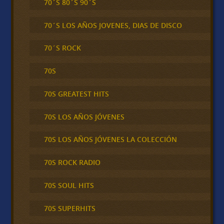
70´S 80´S 90´S
70´S LOS AÑOS JOVENES, DIAS DE DISCO
70´S ROCK
70S
70S GREATEST HITS
70S LOS AÑOS JÓVENES
70S LOS AÑOS JÓVENES LA COLECCIÓN
70S ROCK RADIO
70S SOUL HITS
70S SUPERHITS