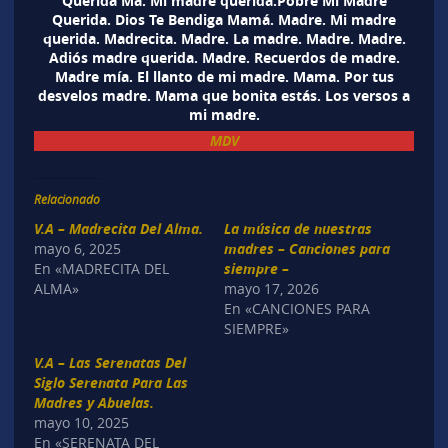
Querida Ma. Mi madre querida.Pobre Mi Madre
Querida. Dios Te Bendiga Mamá. Madre. Mi madre
querida. Madrecita. Madre. La madre. Madre. Madre.
Adiós madre querida. Madre. Recuerdos de madre.
Madre mía. El llanto de mi madre. Mama. Por tus
desvelos madre. Mama que bonita estás. Los versos a
mi madre.
MDV
Relacionado
V.A – Madrecita Del Alma.
La música de nuestras
mayo 6, 2025
madres – Canciones para
En «MADRECITA DEL
siempre –
ALMA»
mayo 17, 2026
En «CANCIONES PARA
SIEMPRE»
V.A – Las Serenatas Del
Siglo Serenata Para Las
Madres y Abuelas.
mayo 10, 2025
En «SERENATA DEL