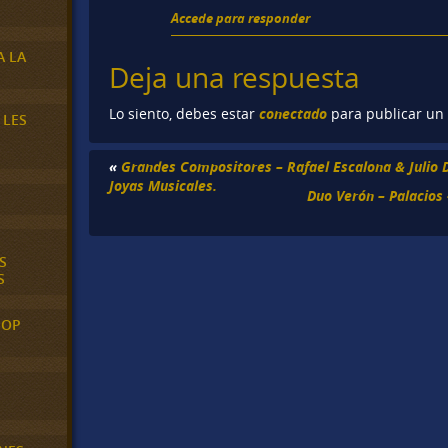
Accede para responder
A LA
Deja una respuesta
conectado
Lo siento, debes estar
para publicar un
 LES
«
Grandes Compositores – Rafael Escalona & Julio 
Joyas Musicales.
Duo Verón – Palacios
S
S
POP