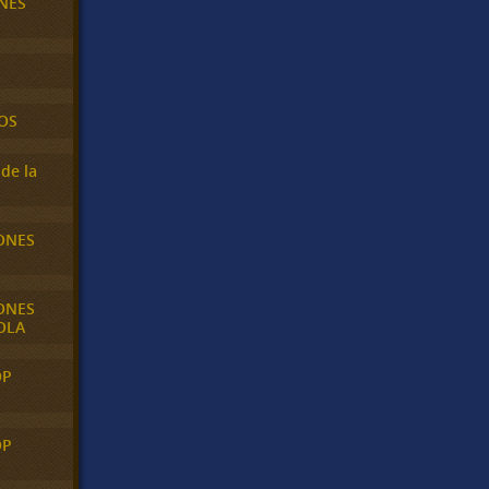
NES
OS
de la
ONES
ONES
OLA
OP
OP