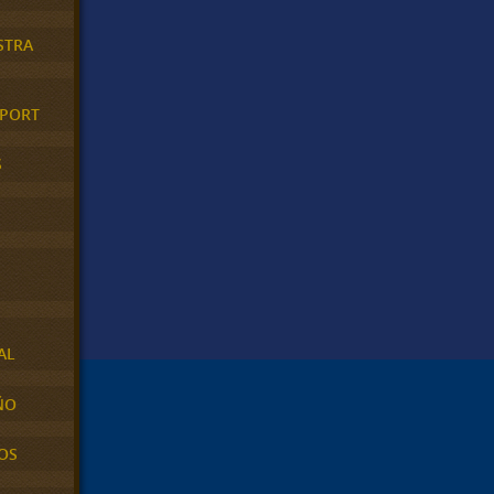
STRA
XPORT
S
AL
ÑO
OS