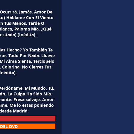
Ocurrirá. Jamás. Amor De
to) Háblame Con El Viento
 En Tus Manos. Tarde O
lanca, Paloma Mía. ¿Qué
citada) (Inédita) .
s Hecho? Yo También Te
mor. Todo Por Nada. Llueve
Mi Alma Sienta. Terciopelo
 Colorina. No Cierres Tus
Inédita).
. Perdóname. Mi Mundo, Tú.
ón. La Culpa Ha Sido Mía.
mante. Fresa salvaje. Amor
ame. Me lo estas poniendo
y desde Madrid.
DEL DVD.