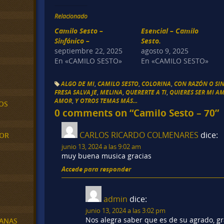
Relacionado
Camilo Sesto –
Esencial – Camilo
Sinfónico –
Sesto.
septiembre 22, 2025
agosto 9, 2025
En «CAMILO SESTO»
En «CAMILO SESTO»
ALGO DE MI
,
CAMILO SESTO
,
COLORINA
,
CON RAZÓN O SI
FRESA SALVAJE
,
MELINA
,
QUERERTE A TI
,
QUIERES SER MI A
AMOR
,
Y OTROS TEMAS MÁS...
OS
0 comments on “
Camilo Sesto – 70
”
CARLOS RICARDO COLMENARES
dice:
MOR
junio 13, 2024 a las 9:02 am
muy buena musica gracias
Accede para responder
admin
dice:
junio 13, 2024 a las 3:02 pm
Nos alegra saber que es de su agrado, gra
BANAS