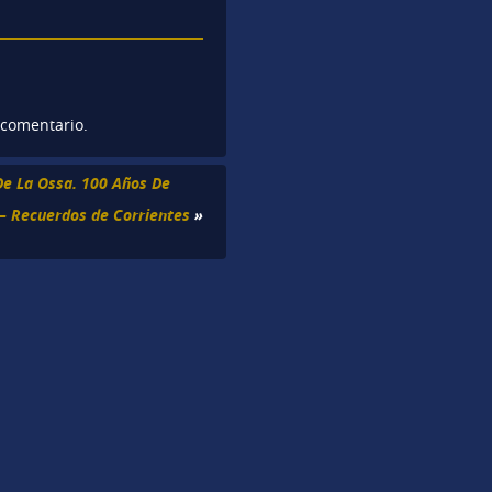
 comentario.
De La Ossa. 100 Años De
 – Recuerdos de Corrientes
»