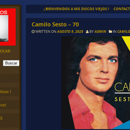
¡ BIENVENIDOS A MIS DISCOS VIEJOS !
CONTAC
Camilo Sesto – 70
WRITTEN ON
AGOSTO 9, 2025
BY
ADMIN
IN
CAMILO
EVOCAR
Buscar
loso !
ro!
AS