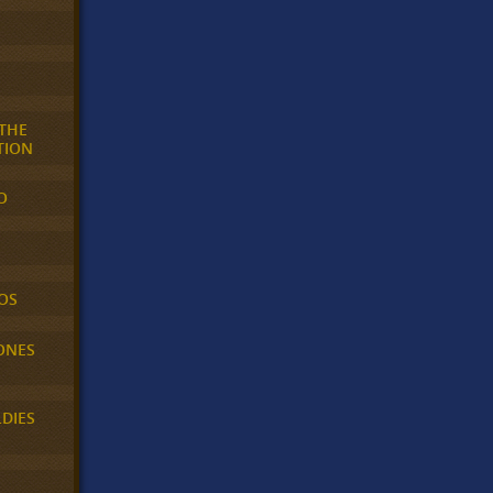
 THE
TION
O
OS
ONES
LDIES