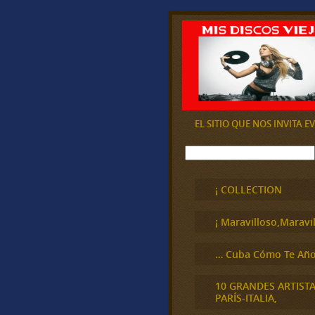
EL SITIO QUE NOS INVITA 
B
u
s
c
¡ COLLECTION
a
r
¡ Maravilloso,Maravil
… Cuba Cómo Te Año
10 GRANDES ARTIST
PARÍS-ITALIA,