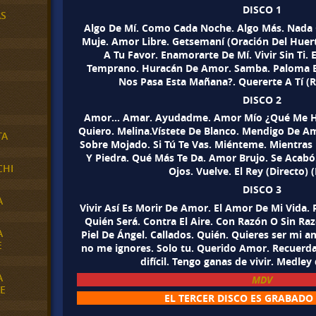
DISCO 1
AS
Algo De Mí. Como Cada Noche. Algo Más. Nada 
Muje. Amor Libre. Getsemaní (Oración Del Huer
A Tu Favor. Enamorarte De Mí. Vivir Sin Ti.
Temprano. Huracán De Amor. Samba. Paloma B
Nos Pasa Esta Mañana?. Quererte A Tí (Re
DISCO 2
Amor… Amar. Ayudadme. Amor Mío ¿Qué Me Ha
Quiero. Melina.Vístete De Blanco. Mendigo De A
TA
Sobre Mojado. Si Tú Te Vas. Miénteme. Mientras 
Y Piedra. Qué Más Te Da. Amor Brujo. Se Acabó.
CHI
Ojos. Vuelve. El Rey (Directo) (
DISCO 3
A
Vivir Así Es Morir De Amor. El Amor De Mi Vida
Quién Será. Contra El Aire. Con Razón O Sin Raz
A
Piel De Ángel. Callados. Quién. Quieres ser mi a
E
no me ignores. Solo tu. Querido Amor. Recuerd
difícil. Tengo ganas de vivir. Medle
A
MDV
E
EL TERCER DISCO ES GRABADO 