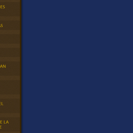
DES
AS
RAN
E
EL
E LA
E