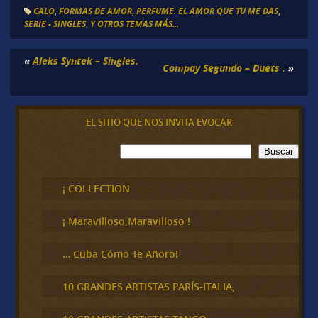
CALO
,
FORMAS DE AMOR
,
PERFUME. EL AMOR QUE TU ME DAS
,
SERIE - SINGLES
,
Y OTROS TEMAS MÁS...
«
Aleks Syntek – Singles.
Compay Segundo – Duets .
»
EL SITIO QUE NOS INVITA EVOCAR
B
Buscar
u
s
c
¡ COLLECTION
a
r
¡ Maravilloso,Maravilloso !
… Cuba Cómo Te Añoro!
10 GRANDES ARTISTAS PARÍS-ITALIA,